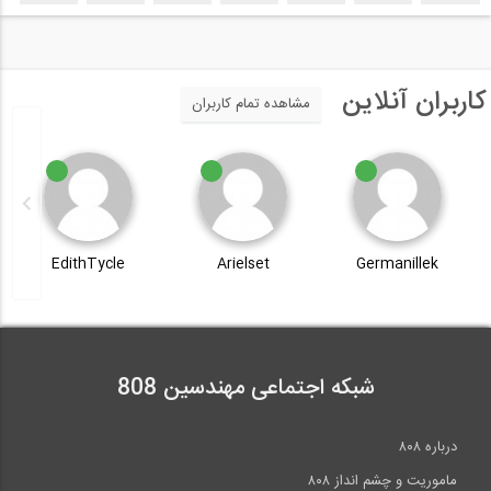
کاربران آنلاین
مشاهده تمام کاربران
EdithTycle
Arielset
Germanillek
شبکه اجتماعی مهندسین 808
درباره ۸۰۸
ماموریت و چشم انداز ۸۰۸