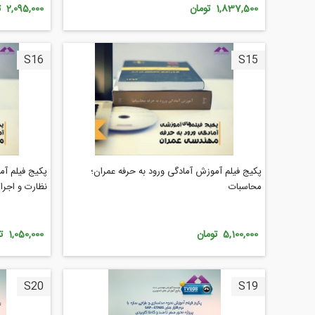
1,837,500 تومان
2,095,000 تومان
S16
S15
پکیج فیلم آموزش آمادگی ورود به حرفه عمران؛
پکیج فیلم آم
محاسبات
نظارت و اجرا
5,100,000 تومان
1,050,000 تومان
S20
S19