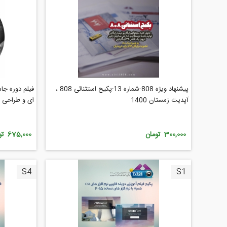
پیشنهاد ویژه 808-شماره 13:پکیج استثنائی 808 ،
فیلم دوره جا
آپدیت زمستان 1400
ای و طراحی ع
300,000 تومان
675,000 تومان
S4
S1