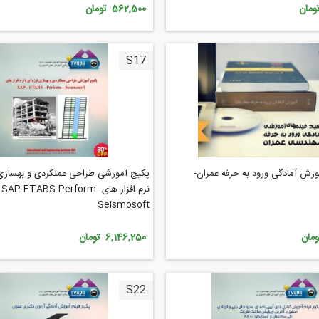
562,500 تومان
S17
وزش آمادگی ورود به حرفه عمران-
پکیج آمورشی طراحی عملکردی و بهسازی ل
نرم افزار های SAP-ETABS-Perform-
Seismosoft
6,146,250 تومان
S22