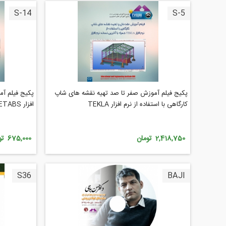
S-14
S-5
پکیج فیلم آموزش صفر تا صد تهیه نقشه های شاپ
پکیج فیلم آم
کارگاهی با استفاده از نرم افزار TEKLA
افزار ETABS و SAP
2,418,750 تومان
675,000 تومان
S36
BAJI