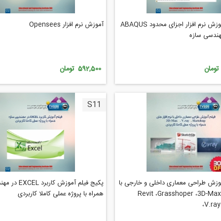
پکیج فیلم آموزش نرم افزار اجزای محدود ABAQUS
آموزش نرم افزار Opensees
مهندسی سازه
592,500 تومان
S11
موزش طراحی معماری داخلی و خارجی با
پکیج فیلم آموزش کا
نرم افزارهای Revit ،Grasshoper ،3D-Max
همراه با پروژه عملی کاملا کاربردی
،V.ra