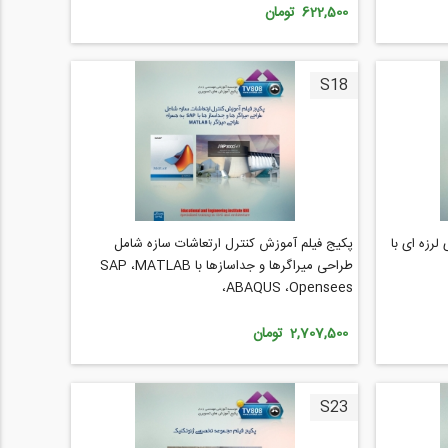
622,500 تومان
S18
رزه ای با
پکیج فیلم آموزش کنترل ارتعاشات سازه شامل
طراحی میراگرها و جداسازها با SAP ،MATLAB
،ABAQUS ،Opensees
2,707,500 تومان
S23