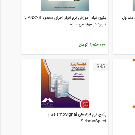
متداول
پکیج فیلم آموزش نرم افزار اجزای محدود ANSYS با
کاربرد در مهندسی سازه
1,050,000 تومان
S45
پکیج نرم افزارهای SeismoSignal و
SeismoSpect