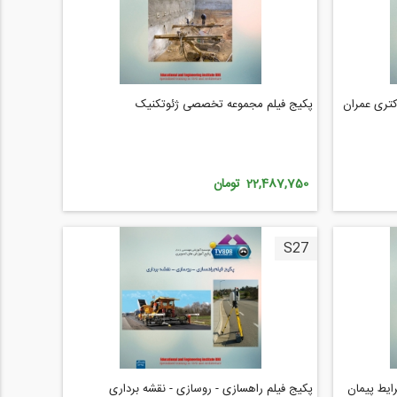
کتری عمران
پکیج فیلم مجموعه تخصصی ژئوتکنیک
22,487,750 تومان
S27
ایط پیمان
پکیج فیلم راهسازی - روسازی - نقشه برداری