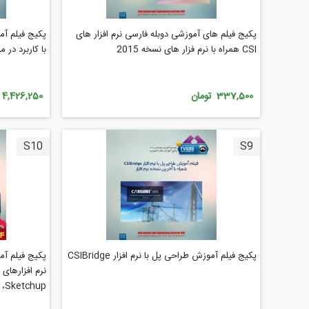
پکیج فیلم های آموزشی دوبله فارسی نرم افزار های
CSI همراه با نرم فزار های نسخه 2015
با کاربرد در 
337,500 تومان
4,426,250 تومان
S10
S9
پکیج فیلم آموزش طراحی پل با نرم افزار CSIBridge
پکیج فیلم آ
y ،Sketchup