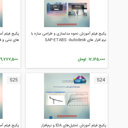
پکیج فیلم آموزش نحوه مدلسازی و طراحی سازه با
پکیج فیلم آم
نرم افزار های SAP-ETABS -Autodesk
های بتنی و ف
12,165,000 تومان
9,777,500 تومان
S25
S24
پکیج فیلم آموزش تحلیل‌های IDA و نرم‌افزار
پکیج فیلم آم