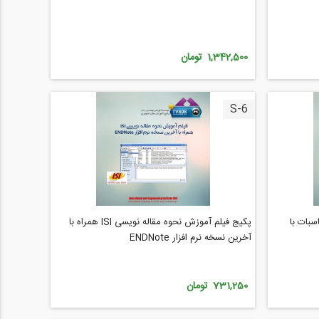
1,342,500 تومان
S-6
سبات با
پکیج فیلم آموزش نحوه مقاله نویسی ISI همراه با
آخرین نسخه نرم افزار ENDNote
731,250 تومان