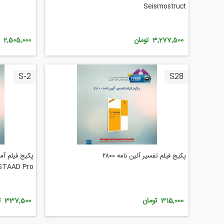
Seismostruct
3,277,500 تومان
2,505,000 تومان
S-2
S28
پکیج فیلم تفسیر آئین نامه ۲۸۰۰
پکیج فیلم آم
STAAD Pro همراه با آخرین نسخه نرم افز
315,000 تومان
337,500 تومان