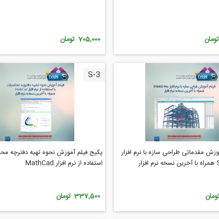
705,000 تومان
S-3
وزش مقدماتی طراحی سازه با نرم افزار
پکیج فیلم آموزش نحوه تهیه دفترچه محا
ار
استفاده از نرم افزار MathCad
337,500 تومان