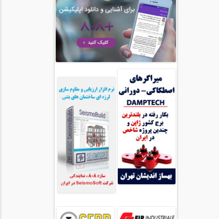
مدیریت پروژه (55)
معماری (544)
آب، راه، محیط زیست (91)