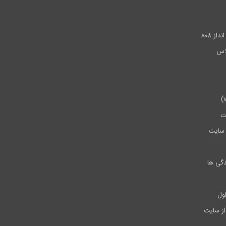
.
ز ۸۰۸
ت
سایت
دگی ها
ول
از سایت