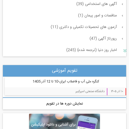
آگهی های استخدامی (39)
مناقصات و امور پیمان (1)
آزمون های تحصیلات تکمیلی و دکتری (11)
رپورتاژ آگهی (47)
اخبار روز دنیا (ترجمه شده) (245)
سازه و زلزله و خاک (225)
تقویم آموزشی
مدیریت پروژه (55)
کنگره ملی آب و فاضلاب ایران-10 تا 12 آذر 1405
معماری (544)
دانشگاه صنعتی امیرکبیر
10 آذر 1405
آب، راه، محیط زیست (91)
نمایش دوره ها در تقویم