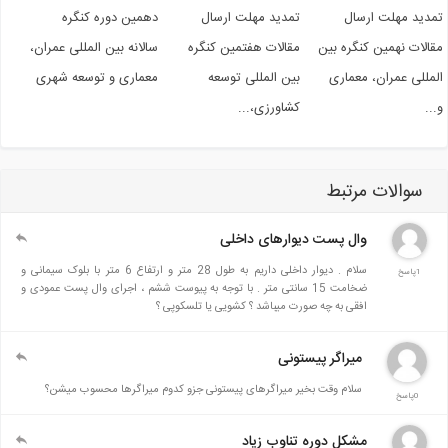
دید مهلت ارسال
تمدید مهلت ارسال
دهمین دوره کنگره
الات نهمین کنگره بین
مقالات هفتمین کنگره
سالانه بین المللی عمران،
مللی عمران، معماری
بین المللی توسعه
معماری و توسعه شهری
..
کشاورزی،...
سوالات مرتبط
وال پست دیوارهای داخلی
سلام . دیوار داخلی داریم به طول 28 متر و ارتفاع 6 متر با بلوک سیمانی و
1پاسخ
ضخامت 15 سانتی متر . با توجه به پیوست ششم ، اجرای وال پست عمودی و
افقی به چه صورت میباشد ؟ کشویی یا تلسکوپی ؟
میراگر پیستونی
سلام وقت بخیر میراگرهای پیستونی جزو کدوم میراگرها محسوب میشن؟
0پاسخ
مشکل دوره تناوب زیاد