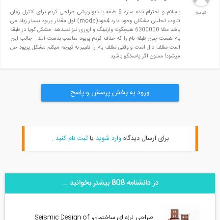
باسلام و احترام بنده سازه 9 طبقه با دیواربرشی طراحی کردم برای کنترل زمان
2پاسخ
تناوب تحلیلی مشکلی وجود دارد 4مود(mode) اول مقدار پریود بسیار زیاد می
باشد مثلا 6300000 هیچگونه وارنینگ و اروری نیز نمیدهد .مشکل گویا در طبقه
بام هست چون طبقه بام را که حذف کردم پریود مناسب بدست آمد... جالب این
است سقف دال است و وقتی سقف بام را تغییر به تیرچه میکنم مشکل پریود حل
میشود! ممنون اگر پاسخگو باشید
ورود به بخش پرسش و پاسخ
برای ارسال دیدگاه
وارد شوید
یا
ثبت نام کنید
.
در دانشنامه 808 بیشتر بخوانید ...
طراحی لرزه ای ساختمان، Seismic Design of