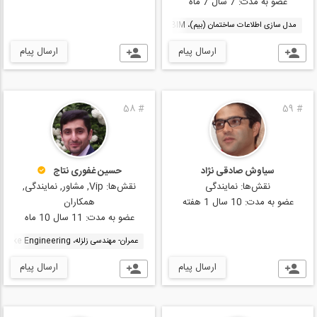
عضو به مدت:
7 سال 7 ماه
مدل سازی اطلاعات ساختمان (بیم)، BIM
معماری پایدار یا معماری سبز، Sustainable architecture or Green architecture
ارسال پیام
ارسال پیام
58
#
59
#
سیاوش صادقی نژاد
حسین غفوری نتاج
نقش‌ها:
نمایندگی
نقش‌ها:
Vip, مشاور, نمایندگی,
عضو به مدت:
10 سال 1 هفته
همکاران
عضو به مدت:
11 سال 10 ماه
عمران- مهندسی زلزله، Earthquake Engineering
ارسال پیام
ارسال پیام