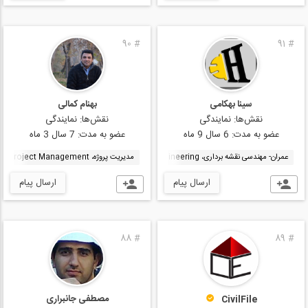
90
#
91
#
سینا بهکامی
بهنام کمالی
نقش‌ها:
نمایندگی
نقش‌ها:
نمایندگی
عضو به مدت:
6 سال 9 ماه
عضو به مدت:
7 سال 3 ماه
عمران- مهندسی نقشه برداری، Surveying engineering
مدیریت پروژه، Project Management
اجرای ساختمان، Implementation of building
ارسال پیام
ارسال پیام
88
#
89
#
مصطفی جانبراری
CivilFile