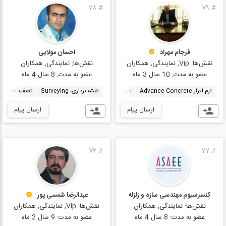
78
#
79
#
احسان مولایی
فرجام مهراد
نقش‌ها:
نمایندگی, همکاران
نقش‌ها:
Vip, نمایندگی, همکاران
عضو به مدت:
8 سال 4 ماه
عضو به مدت:
10 سال 3 ماه
نقشه‌ برداری، Surveying
تصفیه فاضلاب، age Treatment
نرم افزار Advance Concrete
دینامیک سازه ها، Structural Dynamics
بهسازی لرزه ای، bilitation
ارسال پیام
ارسال پیام
76
#
77
#
کنسرسیوم مهندسی سازه و زلزله
عبدالرضا شمسی پور
نقش‌ها:
نمایندگی, همکاران
نقش‌ها:
Vip, نمایندگی, همکاران
عضو به مدت:
8 سال 4 ماه
عضو به مدت:
9 سال 2 ماه