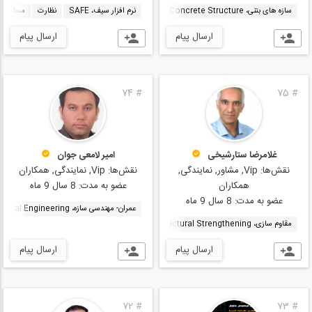
سازه های بتنی، Concrete Structure
سازه های فولادی، Steel Structure
نرم افزار سیف، SAFE
نظارت
محاسبات سازه، ations
ارسال پیام
ارسال پیام
74
#
75
#
غلامرضا ستارشیخی
امیر لامعی جوان
نقش‌ها:
Vip, مشاور, نمایندگی,
نقش‌ها:
Vip, نمایندگی, همکاران
همکاران
عضو به مدت:
8 سال 9 ماه
عضو به مدت:
8 سال 9 ماه
عمران- مهندسی سازه، Structural Engineering
مقاوم سازی، Structural Strengthening
بهسازی لرزه ای، Seismic Rehabilitation
ارسال پیام
ارسال پیام
72
#
73
#