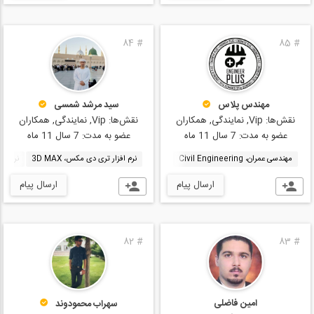
84
#
85
#
مهندس پلاس
سید مرشد شمسی
نقش‌ها:
Vip, نمایندگی, همکاران
نقش‌ها:
Vip, نمایندگی, همکاران
عضو به مدت:
7 سال 11 ماه
عضو به مدت:
7 سال 11 ماه
مهندسی عمران، Civil Engineering
نرم افزار تری دی مکس، 3D MAX
نرم افزار 
ارسال پیام
ارسال پیام
82
#
83
#
امین فاضلی
سهراب محمودوند