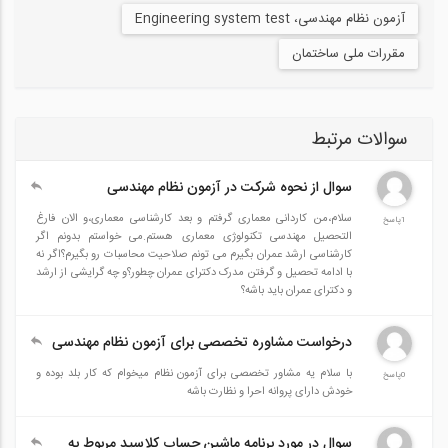
آزمون نظام مهندسی، Engineering system test
مقررات ملی ساختمان
سوالات مرتبط
سوال از نحوه شرکت در آزمون نظام مهندسی
سلام،من کاردانی معماری گرفتم و بعد کارشناسی معماری،و الان فارغ
1پاسخ
التحصیل مهندسی تکنولوژی معماری هستم.می خواستم بدونم اگر
کارشناسی ارشد عمران بگیرم می تونم صلاحیت محاسبات رو بگیرم؟اگر نه
با ادامه تحصیل و گرفتن مدرک دکترای عمران چطور؟و چه گرایشی از ارشد
و دکترای عمران باید باشه؟
درخواست مشاوره تخصصی برای آزمون نظام مهندسی
با سلام یه مشاور تخصصی برای آزمون نظام میخوام که کار بلد بوده و
0پاسخ
خودش دارای پروانه احرا و نظارت باشه
سوال در مورد برنامه ماشین حساب کلاسپد مربوط به