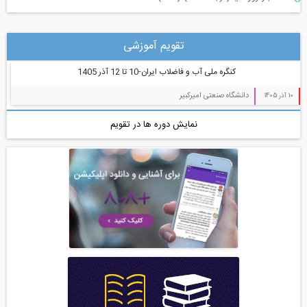
سازه و زلزله و خاک (225)
تقویم آموزشی
مدیریت پروژه (55)
کنگره ملی آب و فاضلاب ایران-10 تا 12 آذر 1405
معماری (544)
دانشگاه صنعتی امیرکبیر
10 آذر 1405
آب، راه، محیط زیست (91)
نمایش دوره ها در تقویم