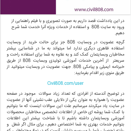
در این یادداشت قصد داریم به صورت تصویری و با فیلم راهنمایی از
ورود به سایت 808 و استفاده از خدمات ویژه آنرا خدمت شما شرح
دهیم.
گرچه عضویت در وبسایت 808 جز برای حالت خرید از وبسایت
استفاده ظاهری دیگری ندارد اما میتواند به ما در شناسایی بیشتر
مخاطبان وبسایتمان کمک کند و به علاوه به شما برای استفاده راحت و
سریعتر از آخرین خدمات آموزشی تولیدی وبسایت 808 از طریق
خبرنامه ایمیلی و پیامکی 808. جهت عضویت در وبسایت میتوانید از
طریق منوی زیر اقدام بفرمایید:
Civil808.com/user
در توضیح آندسته از افرادی که تعداد زیاد سوالات موجود در صفحه
عضویت را همواره به عنوان یکی از دلایلی عقب نشینی آنها از عضویت
در سایت یاد میکردند میرسانیم علت این سوالات اینست که ما بتوانیم
با کمک شما پوشه ای خاص از اطلاعات تخصصی مخاطبان محصولات
آموزشی وبسایتمان داشته باشیم تا با شناخت بیشتر این اطلاعات
بتوانیم خدمات بهتری به شما اختصاص دهیم ، برای مثال اگر شغل و
رشته تحصیلی شما را میپرسیم دلیلش آنست که در نوع محتواهایی که