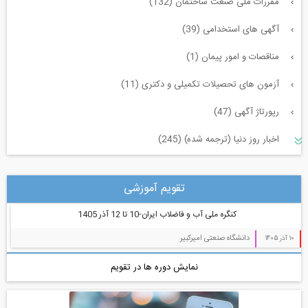
مقررات ملی صنعت ساختمان (132)
آگهی های استخدامی (39)
مناقصات و امور پیمان (1)
آزمون های تحصیلات تکمیلی و دکتری (11)
رپورتاژ آگهی (47)
اخبار روز دنیا (ترجمه شده) (245)
سازه و زلزله و خاک (225)
تقویم آموزشی
مدیریت پروژه (55)
کنگره ملی آب و فاضلاب ایران-10 تا 12 آذر 1405
معماری (544)
دانشگاه صنعتی امیرکبیر
10 آذر 1405
آب، راه، محیط زیست (91)
نمایش دوره ها در تقویم