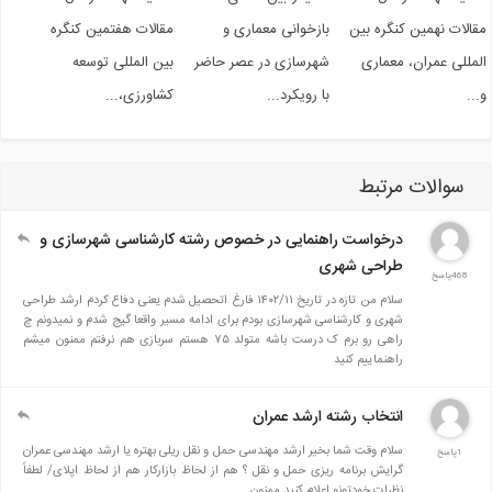
الات نهمین کنگره بین
بازخوانی معماری و
مقالات هفتمین کنگره
مللی عمران، معماری
شهرسازی در عصر حاضر
بین المللی توسعه
..
با رویکرد...
کشاورزی،...
سوالات مرتبط
درخواست راهنمایی در خصوص رشته کارشناسی شهرسازی و
طراحی شهری
468پاسخ
سلام من تازه در تاریخ ۱۴۰۲/۱۱ فارغ اتحصیل شدم یعنی دفاع کردم ارشد طراحی
شهری و کارشناسی شهرسازی بودم برای ادامه مسیر واقعا گیج شدم و نمیدونم چ
راهی رو برم ک درست باشه متولد ۷۵ هستم سربازی هم نرفتم ممنون میشم
راهنماییم کنید
انتخاب رشته ارشد عمران
سلام وقت شما بخیر ارشد مهندسی حمل و نقل ریلی بهتره یا ارشد مهندسی عمران
1پاسخ
گرایش برنامه ریزی حمل و نقل ؟ هم از لحاظ بازارکار هم از لحاظ اپلای/ لطفاً
نظرات خودتونو اعلام کنید ممنون