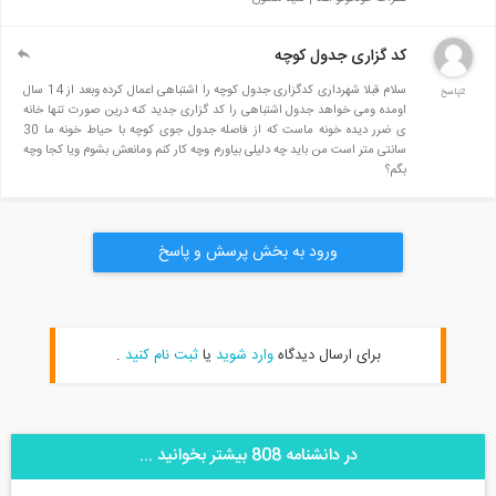
کد گزاری جدول کوچه
سلام قبلا شهرداری کدگزاری جدول کوچه را اشتباهی اعمال کرده وبعد از 14 سال
2پاسخ
اومده ومی خواهد جدول اشتباهی را کد گزاری جدید کنه درین صورت تنها خانه
ی ضرر دیده خونه ماست که از فاصله جدول جوی کوچه با حیاط خونه ما 30
سانتی متر است من باید چه دلیلی بیاورم وچه کار کنم ومانعش بشوم ویا کجا وچه
بگم؟
ورود به بخش پرسش و پاسخ
برای ارسال دیدگاه
وارد شوید
یا
ثبت نام کنید
.
در دانشنامه 808 بیشتر بخوانید ...