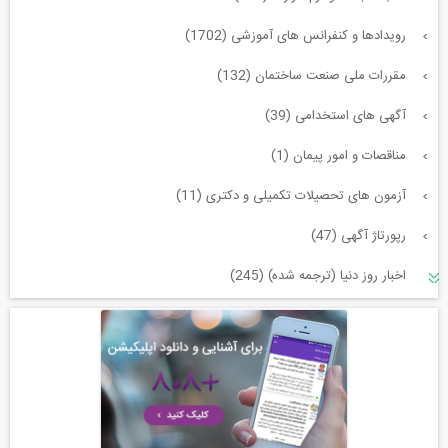
رویدادها و کنفرانس های آموزشی (1702)
مقررات ملی صنعت ساختمان (132)
آگهی های استخدامی (39)
مناقصات و امور پیمان (1)
آزمون های تحصیلات تکمیلی و دکتری (11)
رپورتاژ آگهی (47)
اخبار روز دنیا (ترجمه شده) (245)
سازه و زلزله و خاک (225)
مدیریت پروژه (55)
معماری (544)
آب، راه، محیط زیست (91)