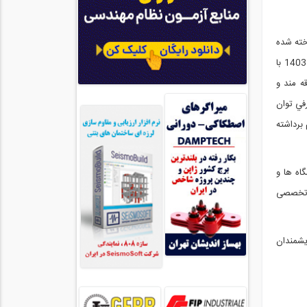
خته شده
ماه 1403 با
قه مند و
في توان
برداشته
اه ها و
ی تخصصی
يشمندان