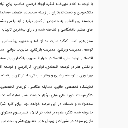
با توجه به اعلام دبیرخانه کنگره ايجاد فرصتي مناسب براي تب
دانشجویان و دست‌اندرکاران در زمينه مدیریت، اقتصاد، حسابدا
برجسته بین المللی به خصوص از کشور ترکیه و ایتالیا می باشد
های معتبر، دانشگاهی و شناخته شده و دارای بیشترین تاییدیه ع
محورهای اصلی کنگره عبارت اند از: فقه و حقوق، روانشناسی 
توسعه، مديريت ورزشي، مديريت بازرگاني، مديريت دولتي، مدي
اقتصاد و توليد ملي، اقتصاد در شرايط تحريم، بانكداري وتوسعه
و نقش هنر در توسعه اقتصادي، نوآوري، كارآفريني و توسعه اقت
بهره وري و توسعه، رهبري و رفتار سازماني، استراتژي و رقابت، 
نمایشگاه تخصصی جانبی، مسابقه عکاسی، تورهای تخصصی،
کن
گره
همانند دوره های قبلی برگزار خواهند شد. نمایشگاه 
محصولات و خدمات در این عرصه خواهد بود. برای کلیه شرکت 
پذیرفته شده کنگره علاوه بر نمایه در
SID
، کنسرسیوم محتوای 
داوری مجدد در نشریات و ژورنال های معتبرپژوهشی، تخصصی ،