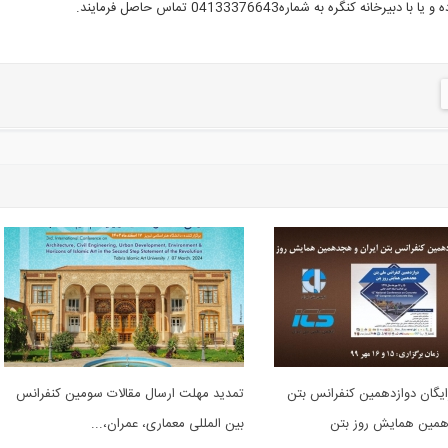
 و یا با دبیرخانه کنگره به شماره
04133376643 تماس حاصل فرمایند
.
یگان دوازدهمین کنفرانس بتن
تمدید مهلت ارسال مقالات سومین کنفرانس
همین همایش روز بتن
بین المللی معماری، عمران،...