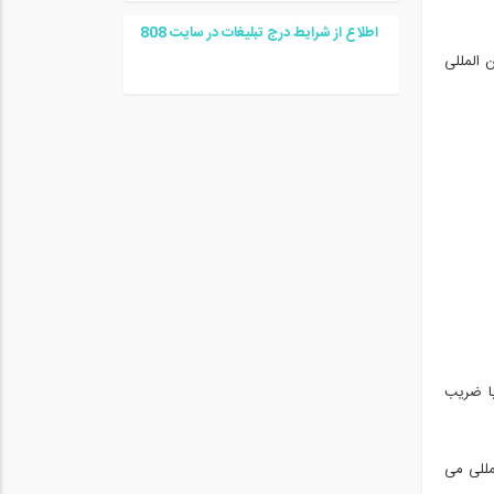
اطلاع از شرایط درج تبلیغات در سایت
08
8
 المللی
با ضریب
مللی می