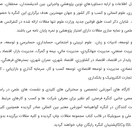
ادل اطلاعات و ارایه دستاوردهاي نوین پژوهشي واجرایی بين انديشمندان، محققان، صن
ری، علوم انسانی و کسب و کار کشور و جهان مهمترین هدف برگزاری این کنگره با حضور
.
شایان ذکر است طبق قوانین جدید وزارت علوم تنها مقالات ارائه شده در کنفرانس ها 
لمی و نمایه سازی مقالات دارای امتیاز پژوهشی و نمره پایان نامه می باشند.
و توسعه، ادبیات و زبان، علوم تربیتی و اجتماعی، حسابداري، حسابرسي و توسعه، م
ريت صنعتي، مديريت جهانگردي، مديريت مالي، بيمه و گمرگ، مديريت بازار، اقتصاد و
 پايدار در اقتصاد، اقتصاد در كشاورزي، اقتصاد شهری، عمران شهری، بسترهاي فرهنگي، 
صادي، مديريت و توسعه اقتصادي، توسعه كسب و كار، سرمايه گذاري و بازاريابي ، كار
تجارت الکترونیک و بانکداری.
 کارگاه های آموزشی تخصصی و سخنرانی های کلیدی و نشست های علمی در راست
تخصصی جانبی کنگره فرصتی کم نظیر برای معرفی شرکت ها و کسب و کارهای مرتبط 
کنندگان در کنگره گواهینامه آموزشی معتبر بین المللی صادر گردیده همچنین کلیه
ملی و سیویلیکا
در قالب کتاب مجموعه مقالات چاپ گردیده و کلیه مقالات برگزیده بدون
ISI
و
ISC
پشتیبان کنگره رایگان چاپ خواهند گردید
.