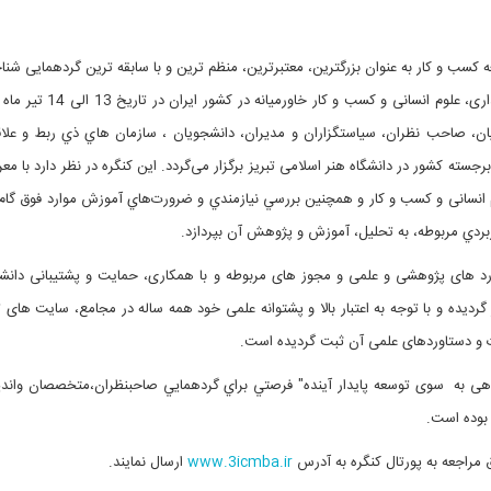
 کسب و کار به عنوان بزرگترین، معتبرترین، منظم ترین و با سابقه ترین گردهمایی شنا
ی، علوم انسانی و کسب و کار خاورمیانه در کشور ایران در تاریخ
13 الی 14 تیر
امل دانشگاهيان، صاحب نظران، سياستگزاران و مديران، دانشجویان ، سازمان هاي ذي ربط و علا
ه کشور در دانشگاه هنر اسلامی تبریز برگزار می‌گردد. این کنگره در نظر دارد با معر
 انسانی و کسب و کار و همچنين بررسي نيازمندي و ضرورت‌هاي آموزش موارد فوق گام 
ربردي مربوطه، به تحليل، آموزش و پژوهش آن بپردازد
.
ندارد های پژوهشی و علمی و مجوز های مربوطه و با همکاری، حمایت و پشتیبانی دانشگ
ر گردیده و با توجه به اعتبار بالا و پشتوانه علمی خود همه ساله در مجامع، سایت ها
ات و دستاوردهای علمی آن ثبت گردیده است.
راهی به سوی توسعه پایدار آینده" فرصتي براي گردهمايي صاحبنظران،متخصصان واند
ر بوده است.
ق مراجعه به پورتال کنگره به آدرس
www.3icmba.ir
ارسال نمایند
.