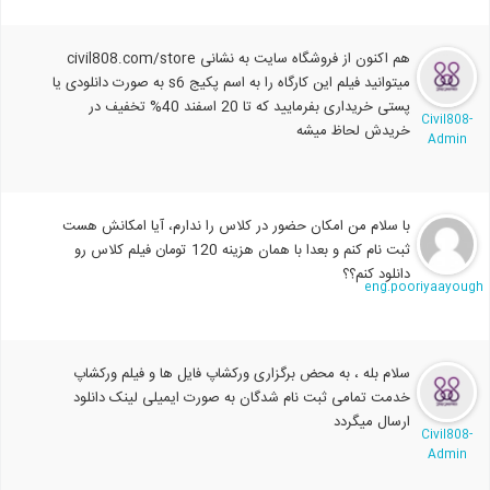
هم اکنون از فروشگاه سایت به نشانی civil808.com/store
میتوانید فیلم این کارگاه را به اسم پکیج s6 به صورت دانلودی یا
پستی خریداری بفرمایید که تا 20 اسفند 40% تخفیف در
Civil808-
خریدش لحاظ میشه
Admin
با سلام من امکان حضور در کلاس را ندارم، آیا امکانش هست
ثبت نام کنم و بعدا با همان هزینه 120 تومان فیلم کلاس رو
دانلود کنم؟؟
eng.pooriyaayoug
سلام بله ، به محض برگزاری ورکشاپ فایل ها و فیلم ورکشاپ
خدمت تمامی ثبت نام شدگان به صورت ایمیلی لینک دانلود
ارسال میگردد
Civil808-
Admin