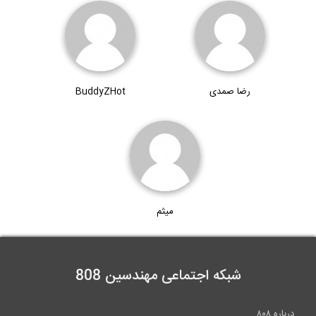
رضا صمدی
BuddyZHot
میثم
شبکه اجتماعی مهندسین 808
درباره ۸۰۸