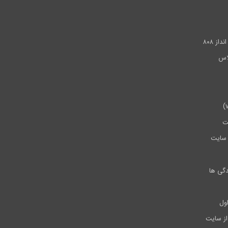
.
ز ۸۰۸
ت
سایت
دگی ها
ول
از سایت