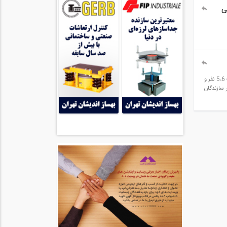
ی
سلام و عرض ادب از مهندسین و همکاران عزیز و باتجربه ای که در صنعت ساختمان فعال هستند پرسشی دارم.به نظرتون ساخت آپارتمان بصورت گروهی و با مشارکت 5،6 نفر و
 سازندگان