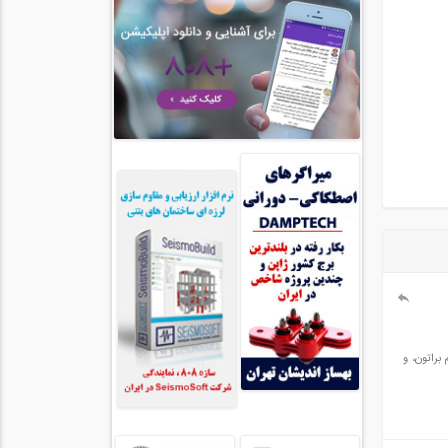
سازه و زلزله و خاک (225)
مدیریت پروژه (55)
معماری (544)
آب، راه، محیط زیست (91)
راتون، و