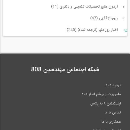
آزمون های تحصیلات تکمیلی و دکتری (11)
رپورتاژ آگهی (47)
اخبار روز دنیا (ترجمه شده) (245)
سازه و زلزله و خاک (225)
مدیریت پروژه (55)
معماری (544)
شبکه اجتماعی مهندسین 808
آب، راه، محیط زیست (91)
درباره ۸۰۸
ماموریت و چشم انداز ۸۰۸
اپلیکیشن ۸۰۸ پلاس
تماس با ما
همکاری با ما