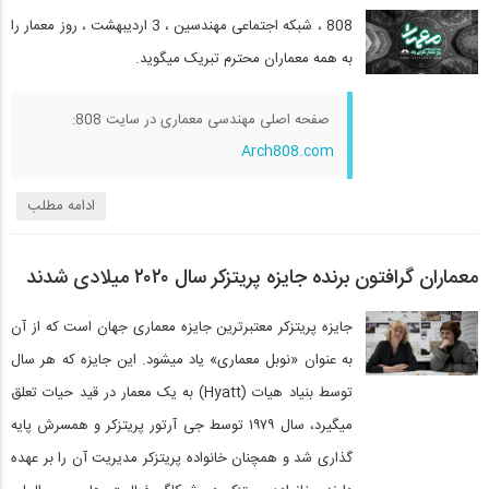
808 ، شبکه اجتماعی مهندسین ، 3 اردیبهشت ، روز معمار را
به همه معماران محترم تبریک میگوید.
صفحه اصلی مهندسی معماری در سایت 808:
Arch808.com
ادامه مطلب
معماران گرافتون برنده جایزه پریتزکر سال ۲۰۲۰ میلادی شدند
جایزه پریتزکر معتبرترین جایزه معماری جهان است که از آن
به عنوان «نوبل معماری» یاد میشود. این جایزه که هر سال
توسط بنیاد هیات (Hyatt) به یک معمار در قید حیات تعلق
میگیرد، سال ۱۹۷۹ توسط جی آرتور پریتزکر و همسرش پایه
گذاری شد و همچنان خانواده پریتزکر مدیریت آن را بر عهده