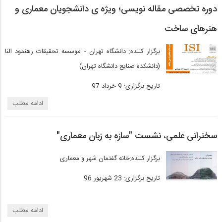
دوره تخصصى مقاله نویسى؛ ویژه ى دانشجویان معمارى و
هنرهاى ساخت
برگزار کننده: دانشگاه تهران - موسسه تحقیقات رهنمود النا
(دانشکده صنایع دانشگاه تهران)
تاریخ برگزاری: 9 خرداد 97
ادامه مطلب
سخنرانی علمی، نشست "سازه به زبان معماری"
برگزار کننده:‌خانه گفتمان شهر و معماری
تاریخ برگزاری:‌ 23 شهریور 96
ادامه مطلب