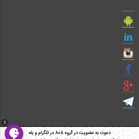
X
دعوت به عضویت در گروه 808 در تلگرام و بله
ایمیل: info civil808.com | ایمیل: saze808 gmail.com