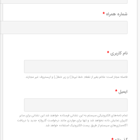
شماره همراه
*
نام کاربری
*
فاصله مجاز است؛ علائم بغیر از نقطه, خط تیره(-) و زیر خط(_) و اپستروف غیر مجازند.
ایمیل
*
تمام نامه‌های الکترونیکی سیستم به این نشانی فرستاده خواهند شد.این نشانی برای سایر
کاربران نمایش داده نخواهد شد و تنها برای مواردی مانند درخواست گذرواژه جدید یا دریافت
آگاه‌سازی‌های سیستم از طریق پست الکترونیک استفاده خواهد شد.