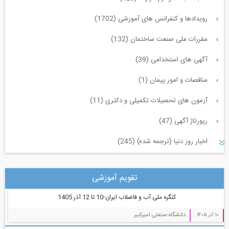
رویدادها و کنفرانس های آموزشی (1702)
مقررات ملی صنعت ساختمان (132)
آگهی های استخدامی (39)
مناقصات و امور پیمان (1)
آزمون های تحصیلات تکمیلی و دکتری (11)
رپورتاژ آگهی (47)
اخبار روز دنیا (ترجمه شده) (245)
سازه و زلزله و خاک (225)
تقویم آموزشی
مدیریت پروژه (55)
کنگره ملی آب و فاضلاب ایران-10 تا 12 آذر 1405
معماری (544)
دانشگاه صنعتی امیرکبیر
10 آذر 1405
آب، راه، محیط زیست (91)