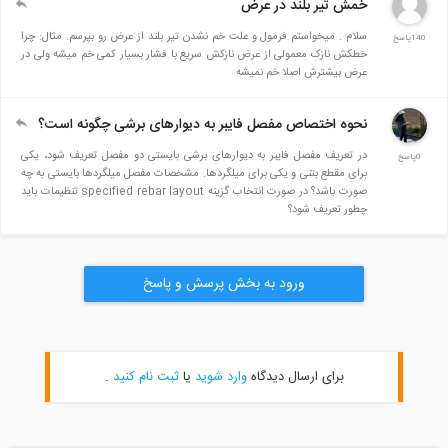
خمش تیر بلند در عرض
سلام . میخواستم فرمول و علت خم نشدن تیر بلند از عرض رو بپرسم. مثال: چرا
140پاسخ
خطکش نازک معمولی از عرض نازکش سریع با فشار بسیار کمی خم میشه ولی در
عرض بیشترش اصلا خم نمیشه
نحوه اختصاص مفصل فایبر به دیوارهای برشی چگونه است؟
در تعریف مفصل فایبر به دیوارهای برشی بایستی دو مفصل تعریف شود، یکی
0پاسخ
برای مقطع بتنی و یکی برای میلگردها. مشخصات مفصل میلگردها بایستی به چه
صورت باشد؟ در صورت انتخاب گزینه specified rebar layout تنظیمات باید
چطور تعریف شود؟
ورود به بخش پرسش و پاسخ
برای ارسال دیدگاه
وارد شوید
یا
ثبت نام کنید
.