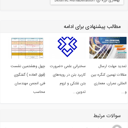
بهسازی لرزه ای، Seismic Rehabilitation
مطالب پیشنهادی برای ادامه
دید مهلت ارسال
سخنرانی علمی «ضرورت
چهل وهشتمین نشست
الات نهمین کنگره بین
کاربرد بتن در رویه‌های
(فوق العاده ) گفتگوی
مللی عمران، معماری
بتن غلتکی و لزوم
فنی انجمن مهندسان
..
تدوین...
محاسب
سوالات مرتبط