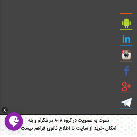
X
دعوت به عضویت در گروه 808 در تلگرام و بله
امکان خرید از سایت تا اطلاع ثانوی فراهم نیست
ایمیل: info civil808.com | ایمیل: saze808 gmail.com