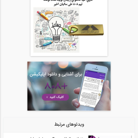
06:05
نکات آموزشی جوشکاری با فرآیند MIG...
20
06:58
نکات آموزشی جوشکاری با فرآیند الکترود...
21
07:43
نکات آموزشی جلوگیری و ممانعت از اعوجاع...
22
07:20
معرفی انواع الکترودهای جوشکاری، مقاومت...
23
ویدئوهای مرتبط
12:19