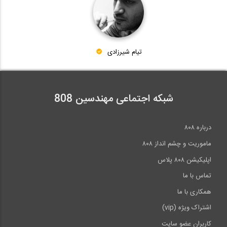
22:18
6011 Stick Welding Quicky Fab
سری آموزشی، اجرایی بازسازی ساختمان های...
38
07:53
تیام شیرزادی
21:58
Stick Welding with 7024 Welding Rods
39
شبکه اجتماعی مهندسین 808
08:23
Stick Welding Tips for Stainless steel
40
درباره ۸۰۸
ماموریت و چشم انداز ۸۰۸
04:56
اپلیکیشن ۸۰۸ پلاس
>>
انتها »
تماس با ما
همکاری با ما
اشتراک ویژه (vip)
کاربران عضو سایت