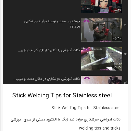
08:29
جوشکاری سقفی توسط فرآیند جوشکاری
11
FCAW...
05:40
نکات آموزشی با الکترود 7018 کم هیدروژن...
12
09:15
نکات آموزشی جوشکاری در حالان تخت و شیب...
13
Stick Welding Tips for Stainless steel
14:07
Stick Welding Tips for Stainless steel
نکات جوشکاری با الکترود 7018 فرآیند...
14
نکات اموزشی جوشکاری فولاد ضد زنگ با الکترود دستی از سری اموزشی
10:46
welding tips and tricks