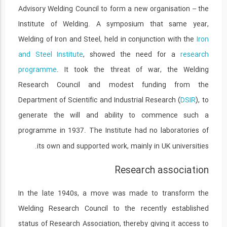
Advisory Welding Council to form a new organisation – the
6011 Stick Welding Quicky Fab
Institute of Welding. A symposium that same year,
38
Welding of Iron and Steel, held in conjunction with the
Iron
07:53
and Steel Institute
, showed the need for a
research
Stick Welding with 7024 Welding Rods
programme
. It took the threat of war, the Welding
39
Research Council and modest funding from the
08:23
Department of Scientific and Industrial Research (
DSIR
), to
generate the will and ability to commence such a
Stick Welding Tips for Stainless steel
40
programme in 1937.
The Institute had no laboratories of
its own and supported work, mainly in UK universities.
04:56
Research association
انتها »
>>
In the late 1940s, a move was made to transform the
Welding Research Council to the recently established
status of Research Association, thereby giving it access to