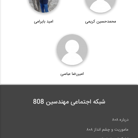
محمدحسین کریمی
امید بایرامی
جوشکاری با فرآیند پیشرفته FCAW با پوشش...
7:57
سری آموزشی، اجرایی ساخت و ساز سریع...
امیررضا عباسی
21:21
شبکه اجتماعی مهندسین 808
درباره ۸۰۸
ماموریت و چشم انداز ۸۰۸