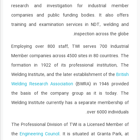
research and investigation for industrial member
06:05
companies and public funding bodies. It also offers
نکات آموزشی جوشکاری با فرآیند MIG...
20
training and examination services in NDT, welding and
inspection across the globe.
06:58
Employing over 800 staff, TWI serves 700 Industrial
نکات آموزشی جوشکاری با فرآیند الکترود...
21
Member companies across 4500 sites in 80 countries. The
formation in 1922 of its professional institution, The
07:43
Welding Institute, and the later establishment of the
British
نکات آموزشی جلوگیری و ممانعت از اعوجاع...
Welding Research Association
(BWRA) in 1946 provided
22
the basis of the company group as it is today. The
07:20
Welding Institute currently has a separate membership of
معرفی انواع الکترودهای جوشکاری، مقاومت...
over 6000 individuals.
23
The Professional Division of TWI is a Licensed Member of
12:19
the
Engineering Council
. It is situated at Granta Park, at