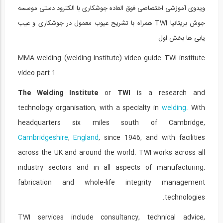
ویدوی آموزشی اختصاصی فوق العاده جوشکاری با الکترود دستی موسسه
جوشکاری سر بالا با تکنیک از بالا به...
15
جوش بریتانیا TWI همراه با تشریح عیوب معمول در جوشکاری و عیب
یابی ها بخش اول
10:09
MMA welding (welding institute) video guide TWI institute
جوشکاری با فرآیند پیشرفته FCAW با پوشش...
16
video part 1
07:17
The Welding Institute
or
TWI
is a research and
جوشکاری با فرآیند پیشرفته FCAW با پوشش...
technology organisation, with a specialty in
welding
. With
17
headquarters six miles south of Cambridge,
07:57
Cambridgeshire
,
England
, since 1946, and with facilities
across the UK and around the world. TWI works across all
نکات آموزشی جوشکاری با فرآیند FCAW دوبل...
18
industry sectors and in all aspects of manufacturing,
fabrication and whole-life integrity management
12:43
technologies.
نکات آموزشی جوشکاری با فرآیند MIG...
19
TWI services include consultancy, technical advice,