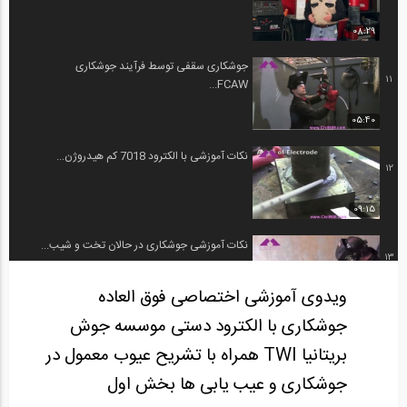
08:29
جوشکاری سقفی توسط فرآیند جوشکاری
11
FCAW...
05:40
نکات آموزشی با الکترود 7018 کم هیدروژن...
12
09:15
نکات آموزشی جوشکاری در حالان تخت و شیب...
13
ویدوی آموزشی اختصاصی فوق العاده
14:07
جوشکاری با الکترود دستی موسسه جوش
نکات جوشکاری با الکترود 7018 فرآیند...
14
بریتانیا TWI همراه با تشریح عیوب معمول در
جوشکاری و عیب یابی ها بخش اول
10:46