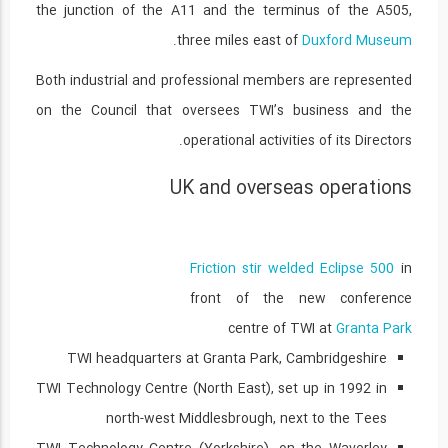
جوشکاری جوش سر بالا دو پلیت (ورق) پخ...
the junction of the A11 and the terminus of the A505,
24
.
three miles east of
Duxford Museum
08:25
Both industrial and professional members are represented
نکنیک جوشکاری سربالا با جوشالکترو دستی...
on the Council that oversees TWI’s business and the
25
operational activities of its Directors.
12:19
UK and overseas operations
شروع و راه اندازی عملیات جوشکاری با گاز...
26
11:05
Friction stir welded
Eclipse 500
in
تکنیک جوشکاری سربالا با الکترود دستی با...
front of the new conference
27
centre of TWI at
Granta Park
TWI headquarters at Granta Park, Cambridgeshire
09:27
TWI Technology Centre (North East), set up in 1992 in
تکنیک جوشکاری با TIG و اکسید شدن سیاه...
28
north-west Middlesbrough, next to the Tees