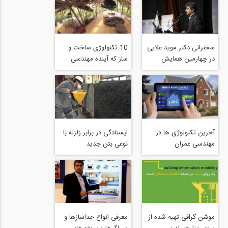
سخنرانی دکتر موید علایی
10 تکنولوژی ساخت و
در چهارمین همایش
ساز که آینده مهندسی
طراحی عملکردی- پارت
عمران را تغییر خواهد داد
اول
آخرین تکنولوژی ها در
ایستادگی در برابر زلزله با
مهندسی عمران
نوعی بتن جدید
موشن گرافی تهیه شده از
معرفی انواع جداسازها و