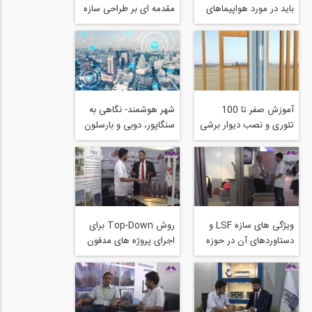
باید در مورد هواپیماهای
مقدمه ای بر طراحی سازه
بدون سرنشین بدانند
های فولادی سرد نورد
شده سبک (سازه LSF)
آموزش صفر تا 100
شهر هوشمند- نگاهی به
تئوری و نصب دیوار برشی
سنگاپور، دوبی و بارسلون
فولادی سرد نورد شده
پیش ساخته شرکت
simpson
ویژگی های سازه LSF و
روش Top-Down برای
دستاوردهای آن در حوزه
اجرای پروژه های مدفون
مهندسی