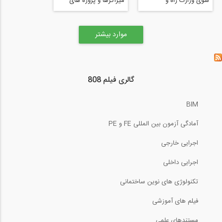
سوی وزارت راه و
میراگرها و پروژه های
شهرسازی در خصوص
شرکت (مصاحبه
BIM
اختصاصی ۸۰۸ با شرکت
بهساز اندیشان تهران-
موارد بیشتر
بخش ۲)
گالری فیلم 808
BIM
آمادگی آزمون بین المللی FE و PE
اجرایی خارجی
اجرایی داخلی
تکنولوژی های نوین ساختمانی
فیلم های آموزشی
مستندهای علمی