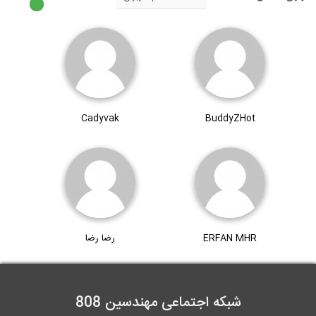
4:20
انجام چندین سری آزمایش بارگذاری 4 نقطه...
3:57
Cadyvak
BuddyZHot
توضیحات در باره بتن پیش تنیده و پیش...
9:10
مجموعه آموزشی 9 قسمتی فرآیند جوشکاری با...
ERFAN MHR
رضا رضا
9:40
شبکه اجتماعی مهندسین 808