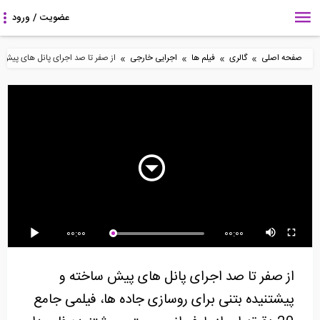
»
»
»
»
صفحه اصلی
گالری
فیلم ها
اجرایی خارجی
از صفر تا صد اجرای پانل های پیش ساخته و 
21:58
22:18
29:01
فیلم آموزشی آموزش
فیلم آموزشی آموزش
سری آموزشی، اجرایی
جوشکاری با فرآیند...
جوشکاری با فرآیند...
بازسازی ساختمان های...
5:40
12:30
00:00
00:00
مجموعه آموزشی 9
جوشکاری سقفی توسط
بیش از دو ساعت بازدید
قسمتی فرآیند جوشکاری
فرآیند جوشکاری FCAW...
مجازی در رابطه با...
از صفر تا صد اجرای پانل های پیش ساخته و
با...
پیشتنیده بتنی برای روسازی جاده ها، فیلمی جامع