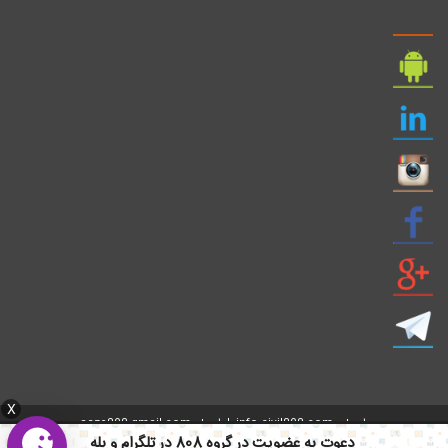
X
ایمیل: info civil808.com | ایمیل: saze808 gmail.com
دعوت به عضویت در گروه 808 در تلگرام و بله