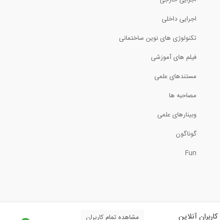
از صفر تا صد اجرای پانل های پیش ساخته و...
اجرایی داخلی
تکنولوژی های نوین ساختمانی
10:00
فیلم های آموزشی
سایر مقاطع سازه ه ای مقاطع آبگذر (...
مستندهای علمی
2:25
مصاحبه ها
وبینارهای علمی
اتصالات بین مقاطع آبگذر (Culvert)...
گوناگون
2:22
Fun
نکات آموزشی جلوگیری و ممانعت از اعوجاع...
7:20
مراحل روتین طراحی یک مقاطع آبگذر (...
کاربران آنلاین
مشاهده تمام کاربران