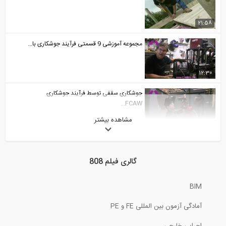
21:58
مجموعه آموزشی 9 قسمتی فرآیند جوشکاری با...
12:30
جوشکاری سقفی توسط فرآیند جوشکاری
FCAW...
مشاهده بیشتر
5:40
بیش از دو ساعت بازدید مجازی در رابطه با...
گالری فیلم 808
BIM
جوشکاری با فرآیند پیشرفته FCAW با پوشش...
آمادگی آزمون بین المللی FE و PE
7:57
اجرایی خارجی