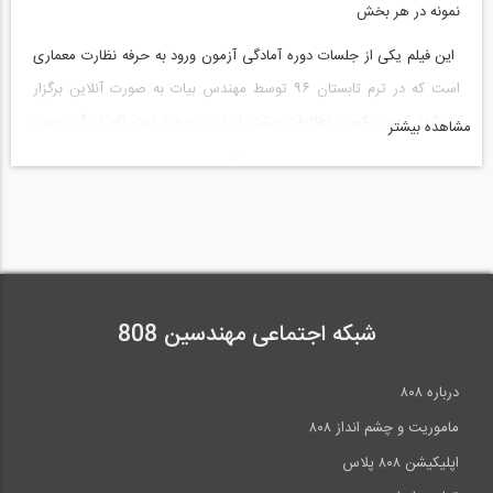
نمونه در هر بخش
اين فیلم یکی از جلسات دوره آمادگی آزمون ورود به حرفه نظارت معماری
است که در ترم تابستان ۹۶ توسط مهندس بیات به صورت آنلاین برگزار
می‌شود، جهت کسب اطلاعات بیشتر از این دوره و ثبت نام در آن جهت
مشاهده بیشتر
دریافت فیلم باقی جلسات می‌توانید از
این صفحه
اقدام بفرمایید
لینک دانلود فیلم جلسه اول رایگان دوره
----------------------------------------------------------------
--------------
مطالب مرتبط
شبکه اجتماعی مهندسین 808
برای دیدن فیلم
درباره ۸۰۸
آموزش
مبحث چهارم
از سری فیلم‌های آموزشی مربوط به این دوره به
ماموریت و چشم انداز ۸۰۸
طور مجزا می‌توانید از
این صفحه از فروشگاه وبسایت
خریداری
اپلیکیشن ۸۰۸ پلاس
بفرمایید.