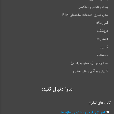
در ارتباط با مدرس دوره: مهندس بیات مولف کتاب "کتاب
بخش طراحی عملکردی
شرح و درس آزمون‌های نظام مهندسی معماری (نظارت و
مدل سازی اطلاعات ساختمان BIM
اجرا)" تهیه پستی کتاب از
این صفحه فروشگاه وبسایت
لینک
آموزشگاه
دانلود فیلم جلسه اول رایگان دوره
فروشگاه
انتشارات
گالری
دانشنامه
۸۰۸ پلاس (پرسش و پاسخ)
کاریابی و آگهی های شغلی
مارا دنبال کنید:
کانال های تلگرام
آموزش طراحی عملکردی سازه ها