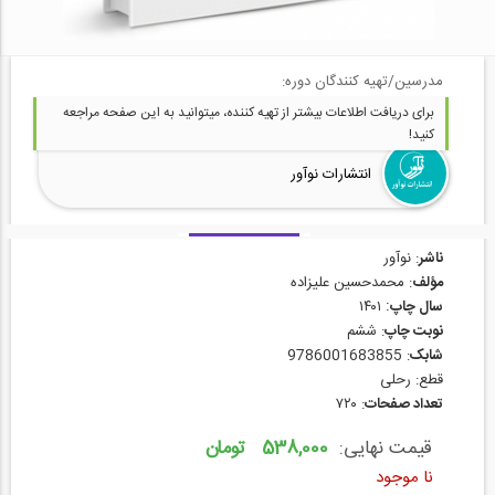
مدرسین/تهیه کنندگان دوره:
برای دریافت اطلاعات بیشتر از تهیه کننده، میتوانید به این صفحه مراجعه
کنید!
انتشارات نوآور
ناشر
: نوآور
مؤلف
: محمدحسین علیزاده
سال چاپ
۱۴۰۱
:
نوبت چاپ
: ششم
شابک
: 9786001683855
قطع: رحلی
تعداد صفحات
: ۷۲۰
قیمت نهایی:
538,000 تومان
نا موجود