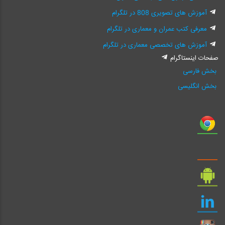
در منبع موجود نیست. این امر باعث می‌شود کارایی و نقش کلیدواژه حفظ
آموزش های تصویری 808 در تلگرام
شود.
معرفی کتب عمران و معماری در تلگرام
پس همچنان می‌توان گفت: کتاب کلیدواژه کتابی است که:
آموزش های تخصصی معماری در تلگرام
۱- شامل تمام لغات کلیدی منابع آزمون شود، به گونه‌ای که آن کلمات بسیار
صفحات اینستاگرام
بخش فارسی
مهم بوده که یا در آزمون‌ها از آن سوال شده و یا احتمال سوال آوردن از آن
بخش انگلیسی
وجود داشته باشد.
۲- شامل تمام لغات کلیدی آزمون‌های ادوار گذشته نظام باشد.
۳- کلمات مفهومی داشته باشد، یعنی مطالب مهمی را که مثلا در یک صفحه
از منابع آمده را در قالب یک کلمه معرفی کند. تا وقتی سوالات از مفهوم
است، داوطلب بتواند به جواب برسد.
۴- فرمول ها را شامل شود. یعنی اگر داوطلب بخواهد فرمولی را پیدا کند، با
مراجعه به ردیف ف و یافتن واژه فرمول بتواند فرمول مد نظر را انتخاب کند.
به طور کلی کتاب کلیدواژه کتابی است که بتواند داوطلب را برای رسیدن به