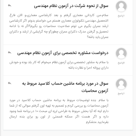
سرفصل مطالب:
سوال از نحوه شرکت در آزمون نظام مهندسی
سلام،من کاردانی معماری گرفتم و بعد کارشناسی معماری،و الان فارغ
محاسبه کامل طول رمپ معلول وطول رمپ اتومبیل، نحوه ترسیم و
1پاسخ
التحصیل مهندسی تکنولوژی معماری هستم.می خواستم بدونم اگر کارشناسی
ضوابط استانداردهای مربوط به آن
ارشد عمران بگیرم می تونم صلاحیت محاسبات رو بگیرم؟اگر نه با ادامه
تحصیل و گرفتن مدرک دکترای عمران چطور؟و چه گرایشی از ارشد و دکترای
مباحث مربوط به حداقل عرض و ارتفاع فضاهای مختلف در پلان با
عمران باید باشه؟
ترسیم جدول
درخواست مشاوره تخصصی برای آزمون نظام مهندسی
ضوابط مربوط به ستون‌گذاری و نحوه جانمایی ان با حفظ ضوابط
مربوط به پارکینگ
با سلام یه مشاور تخصصی برای آزمون نظام میخوام که کار بلد بوده و خودش
0پاسخ
دارای پروانه احرا و نظارت باشه
اصول طراحی و ترسیم باکس پله ونحوه صحیح جانمایی آن برای
تامین بهتر پارکینگ
سوال در مورد برنامه ماشین حساب کلاسپد مربوط به
اصول طراحی آسانسور و لابی جلوی آسانسور و ضوابط مربوط به این
آزمون محاسبات
1پاسخ
مبحث
با سلام. بنده توضیحات مربوط به برنامه ماشین حساب کلاسپد در مورد
آزمون محاسبات رو بررسی کردم و تصمیم به تهیه اون گرفتم.سوالی که از شما
ترسیم و آموزش جانمایی صحیح پارکینگ اتومبیل و پارکینگ ویژه
دارم اینه که آیا بخش مربوط به طراحی لرزه ای مبحث ۱۰ در برنامه شما وجود
معلولین برای استفاده حداکثری از فضا
داره و اگر هست اگر ممکنه قسمتی از اون رو برای بنده ارسال
بفرمایید.متشکرم
مباحث مربوط به ابعاد و استانداردهای درب فضاهای مختلف
طراحی پلان طبقات وحداقل ابعاد و اندازه استاندارد فضاها و جانمایی