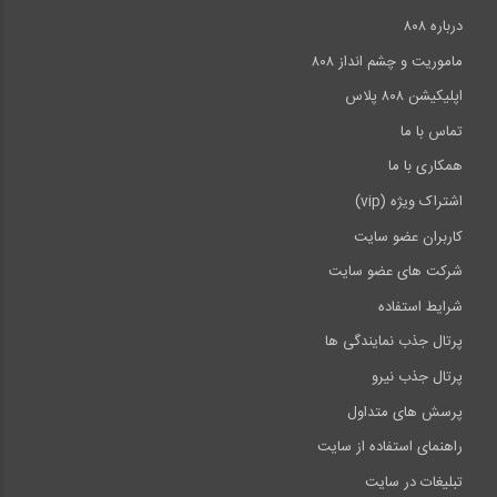
درباره ۸۰۸
روش شیب افت- قسمت سوم (ترجمه و دوبله...
2:52
38
ماموریت و چشم انداز ۸۰۸
اپلیکیشن ۸۰۸ پلاس
13:33
تماس با ما
خط تاثیر خرپا، ‌سری‌‌‌‌ بار متحرک‌‌‌‌ (...
39
همکاری با ما
اشتراک ویژه (vip)
11:46
کاربران عضو سایت
مقدمه ای بر روش توزیع لنگر (ترجمه و...
40
شرکت های عضو سایت
شرایط استفاده
20:36
پرتال جذب نمایندگی ها
>>
انتها »
پرتال جذب نیرو
پرسش های متداول
راهنمای استفاده از سایت
تبلیغات در سایت