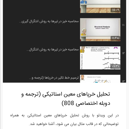
15:09
محاسبه خیز در تیرها به روش انتگرال گیری...
11
11:48
محاسبه خیز در تیرها به روش انتگرال...
12
07:31
ترسیم خط تاثیر در خرپاها (ترجمه و...
13
تحلیل خرپاهای معین استاتیکی (ترجمه و
09:35
دوبله اختصاصی 808)
روش نیرو- قسمت اول (ترجمه و دوبله...
14
در این ویدئو با روش تحلیل خرپاهای معین استاتیکی به همراه
09:35
توضیحاتی که در قالب مثال بیان می شود، آشنا خواهید شد.