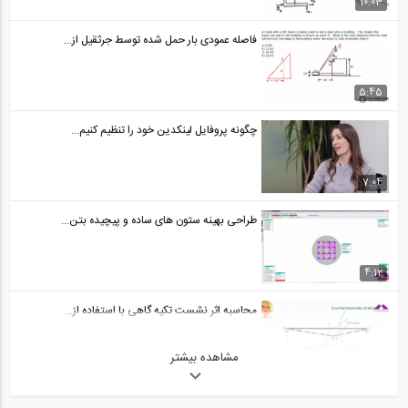
خط تاثیر برش برای تیرهای معین استاتیکی...
10:03
24
فاصله عمودی بار حمل شده توسط جرثقیل از...
15:32
روش کار مجازی برای خرپا (ترجمه و دوبله...
5:45
25
چگونه پروفایل لینکدین خود را تنظیم کنیم...
12:31
محاسبه تغییرمکان خرپا با استفاده از روش...
7:04
26
طراحی بهینه ستون های ساده و پیچیده بتن...
16:45
محاسبه تغییرمکان تیرها و قاب ها با...
4:12
27
محاسبه اثر نشست تکیه گاهی با استفاده از...
16:38
مشاهده بیشتر
تحلیل سازه- روش کار مجازی (ترجمه و...
9:44
28
ساخت پله های قوسی آجری (ترجمه و دوبله...