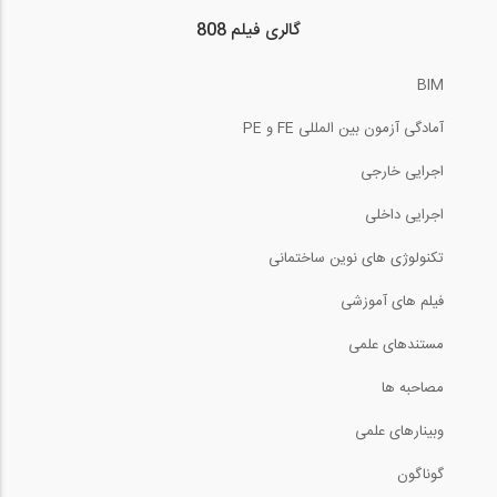
09:54
گالری فیلم 808
روش شیب افت- قسمت اول (ترجمه و دوبله...
9:43
29
BIM
تفاوت قوس، طاق و گنبد در چیست؟ (ترجمه و...
10:18
آمادگی آزمون بین المللی FE و PE
روش شیب افت- قسمت دوم (ترجمه و دوبله...
2:01
اجرایی خارجی
30
روش محاسبه مقدار مواد تشکیل دهنده بتن...
اجرایی داخلی
10:20
تکنولوژی های نوین ساختمانی
تحلیل خرپاهای نامعین استاتیکی به روش...
6:43
31
فیلم های آموزشی
محاسبه وزن مخصوص خشک خاک (ترجمه و
13:51
دوبله...
مستندهای علمی
تحلیل خرپا به روش مقطع (ترجمه و دوبله...
6:42
مصاحبه ها
32
وبینارهای علمی
مشاهده بخشی از فیلم وبینار رایگان آموزش...
16:00
گوناگون
تحلیل تیرهای دارای مفصل داخلی (ترجمه و...
43:00