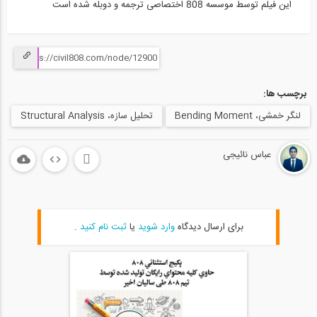
این فیلم توسط موسسه 808 اختصاصی ترجمه و دوبله شده است
06:49
خط تاثیر عکس العملِ‌ تیرهای معین...
20
11:06
برچسب ها:
مروری بر روش شیب افت در تحلیل سازه ها (...
لنگر خمشی، Bending Moment
تحلیل سازه، Structural Analysis
21
عباس نائیجی
07:25
روش تیر فرضی- پارت 1(ترجمه و دوبله...
22
09:56
برای ارسال دیدگاه
وارد شوید
یا
ثبت نام کنید
.
روش تیر فرضی- پارت 2 (ترجمه و دوبله...
23
07:57