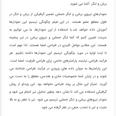
برش و لنگر آشنا می شوید.
محاسبه خیز در تیرها به روش انتگرال...
15
نمودارهای نیروی برشی و لنگر خمشی تفسیر گرافیکی از برش و لنگر در
11:38
طول مقطع عضو هستند. در این فیلم چگونگی ترسیم این نمودارها
آموزش داده خواهد شد.با استفاده از این نمودارها، ما می توانیم به
محاسبه خیز در تیرها به روش انتگرال گیری...
16
سرعت تعیین کنیم که کجا لنگر خمشی و نیروی برشی در تیر بیشینه
هستند. این مقادیر عوامل کلیدی در طراحی اعضا هستند، لذا مهم است
04:42
تا ایده اولیه در مورد چگونگی ترسیم این نمودارها داشته باشیم. هر
تحلیل تیرها تحت بارهای گسترده مختلف-...
17
فرآیند طراحی نیازمند پارامترهای خاصی برای طراحی ظرفیت اعضا است.
این پارامترها به عنوان داده های ورودی در فرآیند طراحی شناخته می
10:58
شوند و در پایان شما خصوصیات مادی و هندسی مقطع را به دست می
روش نیرو- قسمت دوم (ترجمه و دوبله...
آورید. تمرکز این مثال بر روند طراحی نخواهد بود. این ویدئو از روش
18
گرافیکی استفاده می کند تا نشان دهد چطور تحلیل تیر انجام می شود و
11:37
نمودار نیروهای برشی و لنگر خمشی ترسیم می شود. تیر با تقعر رو به بالا
تحلیل تیرها تحت بارهای گسترده مختلف-...
مثبت و تیر با تحدب منفی در نظر گرفته می شود.
19