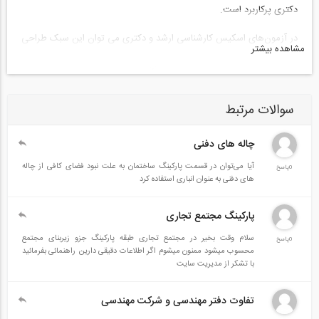
دکتری پرکاربرد است.
در آزمون‌های اسکیس کارشناسی ارشد و دکتری می توان این سبک طراحی
مشاهده بیشتر
را مهم‌ترین رویکرد هویتی به موضوع دانست که بی‌شک از اهداف و
خواسته‌های اصلی طراحان سئوال است. در چاپ سوم این کتاب سعی شده
تا فصل اقلیم‌شناسی معماری ایران به آن افزوده شود.
سوالات مرتبط
چاله های دفنی
آیا می‌توان در قسمت پارکینگ ساختمان به علت نبود فضای کافی از چاله
0پاسخ
های دفنی به عنوان انباری استفاده کرد
پارکینگ مجتمع تجاری
سلام وقت بخیر در مجتمع تجاری طبقه پارکینگ جزو زیربنای مجتمع
0پاسخ
محسوب میشود ممنون میشوم اگر اطلاعات دقیقی دارین راهنمائی بفرمائید
با تشکر از مدیریت سایت
تفاوت دفتر مهندسی و شرکت مهندسی