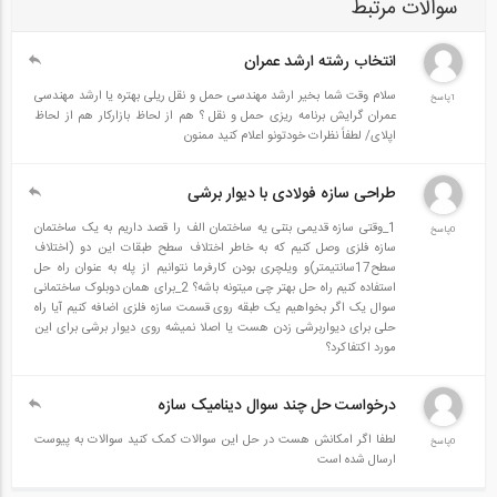
سوالات مرتبط
انتخاب رشته ارشد عمران
سلام وقت شما بخیر ارشد مهندسی حمل و نقل ریلی بهتره یا ارشد مهندسی
1پاسخ
عمران گرایش برنامه ریزی حمل و نقل ؟ هم از لحاظ بازارکار هم از لحاظ
اپلای/ لطفاً نظرات خودتونو اعلام کنید ممنون
طراحی سازه فولادی با دیوار برشی
1_وقتی سازه قدیمی بتنی یه ساختمان الف را قصد داریم به یک ساختمان
0پاسخ
سازه فلزی وصل کنیم که به خاطر اختلاف سطح طبقات این دو (اختلاف
سطح17سانتیمتر)و ویلچری بودن کارفرما نتوانیم از پله به عنوان راه حل
استفاده کنیم راه حل بهتر چی میتونه باشه؟ 2_برای همان دوبلوک ساختمانی
سوال یک اگر بخواهیم یک طبقه روی قسمت سازه فلزی اضافه کنیم آیا راه
حلی برای دیواربرشی زدن هست یا اصلا نمیشه روی دیوار برشی برای این
مورد اکتفاکرد؟
درخواست حل چند سوال دینامیک سازه
لطفا اگر امکانش هست در حل این سوالات کمک کنید سوالات به پیوست
0پاسخ
ارسال شده است