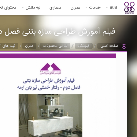
808
خدمات
عمران
معماری
لبه دانش
محتوای ت
فیلم آموزش طراحی سازه بتنی فصل دوم
/
/
/
/
صفحه اصلی
فروشگاه
تمامی محصولات
عمران
فیلم های آ