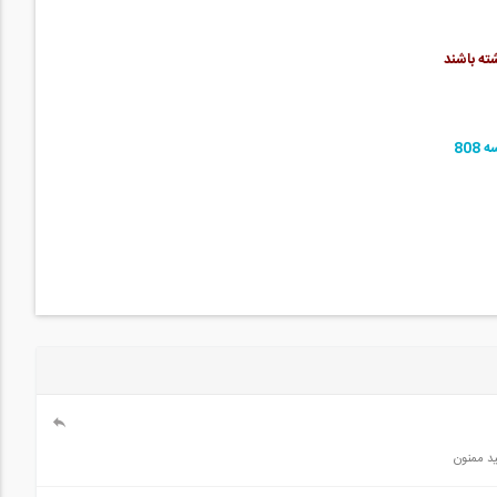
ته باشند
80
ید ممنون