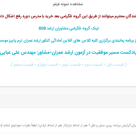
مشاهده نمونه فیلم
نندگان محترم میتوانند از طریق این گروه تلگرامی بعد خرید با مدرس دوره رفع اشکال داش
لینک گروه تلگرامی مشاوران ارشد 808
 برنامه زمانبندی برگزاری کلیه کلاس های آنلاین آمادگی کنکور ارشد عمران ترم پاییز موسسه 8
ادکست مسیر موفقیت در آزمون ارشد عمران-مشاور: مهندس علی عبایی
( قسمت اول
-
قسمت دوم
-
قسمت سوم
-
قسمت چهارم
-
قسمت پنجم )
گرایش برنامه ریزی حمل و نقل ؟ هم از لحاظ بازارکار هم از لحاظ اپلای/ لطفاً نظرات خودتونو اعلام کن