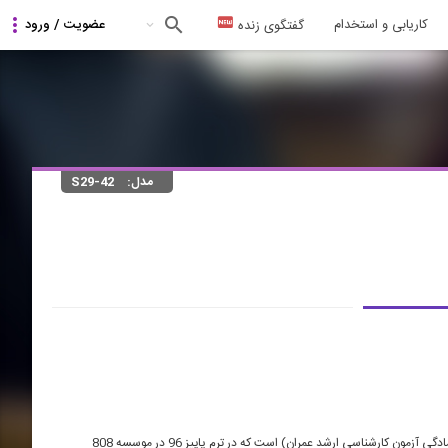
کاریابی و استخدام
گفتگوی زنده
مدل:
S29-42
این فیلم قسمتی از دوره آنلاین طراحی سازه های فلزی و بتنی (آمادگی آزمون کارشناسی ارشد عمران) است که در ترم پاییز 96 در موسسه 808 