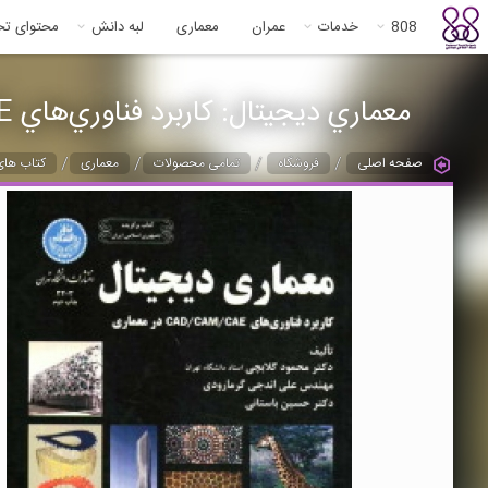
808
خدمات
عمران
معماری
لبه دانش
محتوای ت
معماري ديجيتال: كاربرد فناوري‌هاي CAD/CAM/CAE در معماري
/
/
/
/
صفحه اصلی
فروشگاه
تمامی محصولات
معماری
کتاب های