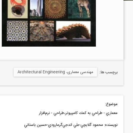
مهندسی معماری، Architectural Engineering
برچسب ها:
موضوع:
معماري - طراحي به كمك كامپيوتر
،طراحي - نرم‌افزار
نويسنده: محمود گلابچي-
علي اندجي‌گرمارودي-
حسين باستاني