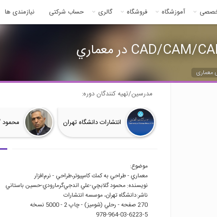
خصصی
آموزشگاه
فروشگاه
گالری
حساب شرکتی
نیازمندی ها
 معماری
مدرسین/تهیه کنندگان دوره:
انتشارات دانشگاه تهران
محمود گلابچی، bchi
موضوع:
معماري - طراحي به كمك كامپيوتر
،طراحي - نرم‌افزار
نويسنده: محمود گلابچي-
علي اندجي‌گرمارودي-
حسين باستاني
ناشر:
دانشگاه تهران، موسسه انتشارات
270 صفحه - رحلي (شوميز) - چاپ 2 - 5000 نسخه
978-964-03-6223-5