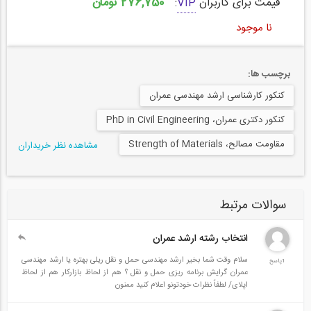
276,750 تومان
قیمت برای کاربران
VIP
:
نا موجود
برچسب ها:
کنکور کارشناسی ارشد مهندسی عمران
کنکور دکتری عمران، PhD in Civil Engineering
مقاومت مصالح، Strength of Materials
مشاهده نظر خریداران
سوالات مرتبط
انتخاب رشته ارشد عمران
سلام وقت شما بخیر ارشد مهندسی حمل و نقل ریلی بهتره یا ارشد مهندسی
1پاسخ
عمران گرایش برنامه ریزی حمل و نقل ؟ هم از لحاظ بازارکار هم از لحاظ
اپلای/ لطفاً نظرات خودتونو اعلام کنید ممنون