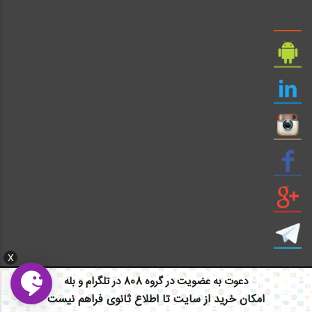
X
دعوت به عضویت در گروه 808 در تلگرام و بله
امکان خرید از سایت تا اطلاع ثانوی فراهم نیست
ایمیل: info civil808.com | ایمیل: saze808 gmail.com