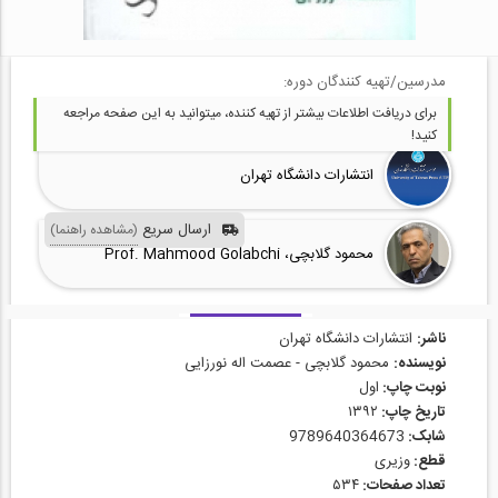
مدرسین/تهیه کنندگان دوره:
برای دریافت اطلاعات بیشتر از تهیه کننده، میتوانید به این صفحه مراجعه
کنید!
انتشارات دانشگاه تهران
ارسال سریع
(مشاهده راهنما)
محمود گلابچی، Prof. Mahmood Golabchi
ناشر:
انتشارات دانشگاه تهران
نویسنده:
محمود گلابچی - عصمت اله نورزایی
نوبت چاپ:
اول
تاریخ چاپ:
۱۳۹۲
شابک:
9789640364673
قطع:
وزیری
تعداد صفحات:
۵۳۴