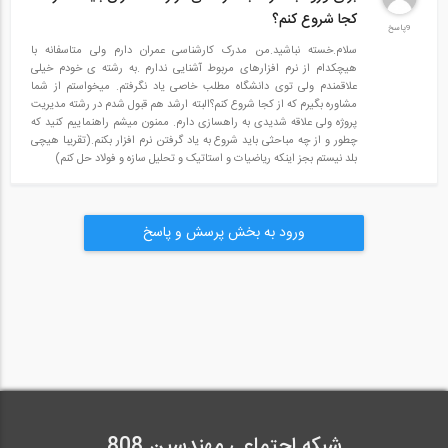
کجا شروع کنم؟
9پاسخ
سلام.خسته نباشید.من مدرک کارشناسی عمران دارم ولی متاسفانه با
هیچکدام از نرم افزارهای مربوط آشنایی ندارم .به رشته ی خودم خیلی
علاقمندم ولی توی دانشگاه مطلب خاصی یاد نگرفتم. میخواستم از شما
مشاوره بگیرم که از کجا شروع کنم؟البته ارشد هم قبول شدم در رشته مدیریت
پروژه ولی علاقه شدیدی به راهسازی دارم. ممنون میشم راهنماییم کنید که
چطور و از چه مباحثی باید شروع به یاد گرفتن نرم افزار بکنم.(تقریبا هیچی
بلد نیستم بجز اینکه ریاضیات و استاتیک و تحلیل سازه و فولاد حل کنم)
ورود به بخش پرسش و پاسخ
شبکه اجتماعی مهندسین 808