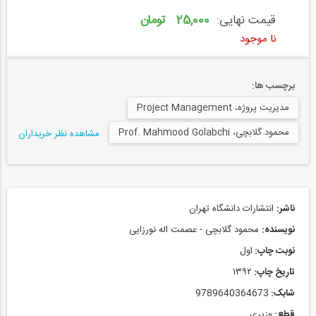
قیمت نهایی:
25,000 تومان
نا موجود
برچسب ها:
مدیریت پروژه، Project Management
محمود گلابچی، Prof. Mahmood Golabchi
مشاهده نظر خریداران
ناشر:
انتشارات دانشگاه تهران
نویسنده:
محمود گلابچی - عصمت اله نورزایی
نوبت چاپ:
اول
تاریخ چاپ:
۱۳۹۲
شابک:
9789640364673
قطع:
وزیری