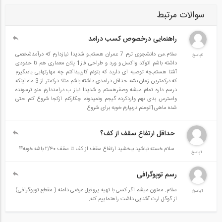
کارشناسی ارشد به دکتری
سوالات مرتبط
کاردانی به کارشناسی
متقاضیان آزمون های نظام مهندسی
راهنمایی درخصوص کسب درامد
قابل استفاده دانشجویان دانشگاه سراسری و آزاد اسلامی و...
سلام.من دانشجوی ترم 7 عمران هستم.و شدیدا نیازدارم که درآمدشخصی
0پاسخ
داشته باشم اتوکد واکسل و ورد و طراحی فاز1 پلان معماری هم تا حدودی
در هر فصل ابتدا نکات جامع و کلیدی مربوط به دروس مورد نظر بیان
آشنا هستم.چه توصیه ای دارید که بتونم کارپیداکنم چه مهارتهایی یادبگیرم
گردیده و سپس سولاات چهارگزینه ای با پاسخ های تشریخی مرتبط با آن
که درکمترین زمان بشه حداقل درامدی داشته باشم مثلا درکمتر از 3 ماه اینکه
درسم داره تمام میشه وصفرهستم و شدیدا نیاز ب درامددارم منو ترسونده
دروس که از سال ۸۷ تاکنون در آزمون های کارشناسی ارشد سراسری و آزاد
واسترس بدی بهم واردکرده گیجم ونمیدونم چکارکنم ازکجا شروع کنم حتی
شده ماهی1تومنم دربیارم خوبه برای شروع
رشته مهندسی نقشه برداری مطرح شده, آورده شده است. که به این
ترتیب داوطلب می تواند از آمادگی خود برای شرکت در آزمون اطمینان
حداقل ارتفاع سقف از کف؟
حاصل نماید.
سلام خسته نباشید ببخشید ارتفاع سقف از کف تا سقف ۲/۴۰ باشه خوبه؟؟
این کتاب با توجه به نظرات استاتید بزرگوار آقای دکتر بهزاد وثوقی و آقای
1پاسخ
دکتر مسعود مشهدی حسینعلی تدوین گردیده و مباحث ذکر شده و فصل
رسم توپوگرافی
بندی انجام شده زیر نظر این عزیزان بوده است.
سلام. ممنون میشم اگر کسی با تهیه پروفیل عرضی دامنه ( مقطع توپوگرافی)
1پاسخ
کتاب حاضر شامل کلیه نکات مهم و دروس تیوری خطاها و جبرخطی,
از گوگل ارث آشنایی داشت راهنماییم کنه.
سرشکنی, نقشه برداری ژیودتیک و میکروژیودزی (فصل اول), نقشه برداری