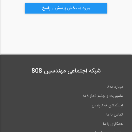
زیرزمینی (فصل دوم) و نقشه برداری مسیر (فصل سوم) به همراه سوالات
ورود به بخش پرسش و پاسخ
چهارگزینه ای طبقه بندی شده با پاسخ های تشریحی جهت شرکت در آزمون
های مختلف از جمله آزمون کارشناسی ارشد نقشه برداری, آزمون نظام
مهندسی و آزمون اعزام به خارج و ... همچنین قابل استفاده برای آزمون
کاردانی به کارشناسی نیز می باشد, که به طور جامع در سه فصل ارایه شده
است.
شبکه اجتماعی مهندسین 808
درباره ۸۰۸
ماموریت و چشم انداز ۸۰۸
اپلیکیشن ۸۰۸ پلاس
تماس با ما
همکاری با ما