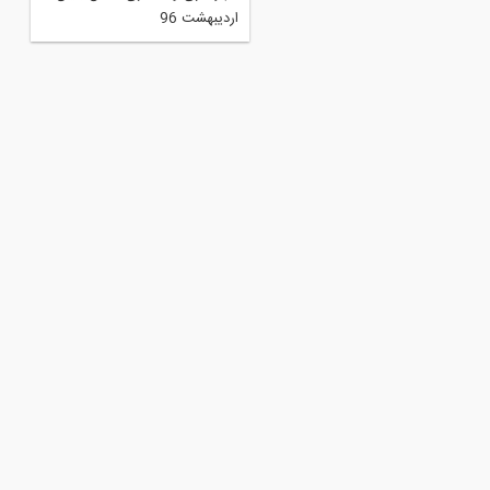
مین کنگره بین المللی عمران،
اردیبهشت 96
ماری و شهرسازی آسیا