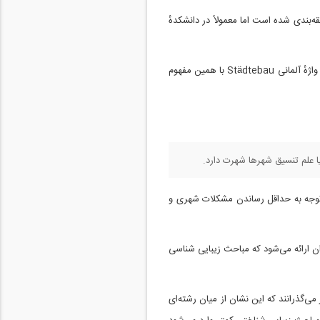
 ردهٔ مهندسی طبقه‌بندی شده است اما معمولاً در دانشکدهٔ
تاریخچهٔ ساخت و کاربرد این واژه در فارسی برمی‌گردد به حضور کارشناسان آلمانی در ایران در دههٔ بیست خورشیدی که در برابر واژهٔ آلمانی Städtebau با همین مفهوم
ا علم تنسیق شهرها شهرت دارد.
ا توجه به حداقل رساندن مشکلات شهری و
 ارائه می‌شود که مباحث زیبایی شناسی
‌گذرانند که این نشان از میان رشته‌ای