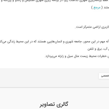
 فقط برنامه‌ریزی شهری گذاشت زیرا در برنامه ریزی شهری اسکیس و راندو و پرزانته و
تند (
مرجع
)
كاربری اراضی متمركز است‌.
له‌ مهم‌ در این محور، جامعه‌ شهری و انسان‌هاييی هستند كه‌ در اين‌ محيط‌ زندگی می‌كن
آب‌، برق‌ و تلفن‌
ی خطرات‌ محيط‌ زيست‌ مثل‌ سيل‌ و زلزله‌ می‌پردازد.
تخصصی
گالری تصاویر