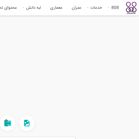
808
خدمات
عمران
معماری
لبه دانش
محتوای ت