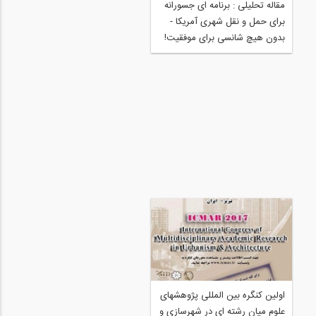
مقاله تحلیلی : برنامه ای جسورانه
اجرای طرح ممنوعیت تردد اتومب
برای حمل و نقل شهری آمریکا -
هستند
بدون هیچ شانسی برای موفقیت!
تشریح ‌کاهش خطرپذیری
اولین کنگره بین المللی پژوهشهای
ساختمان‌ها در بافت‌های ناکارآمد
علوم میان رشته ای در شهرسازی و