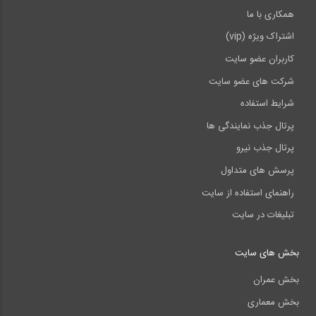
• بررسی نکات اجرایی در مواردی مانند : تخریب و خاکبرداری-
همکاری با ما
فونداسیون- اجرای اسکلت فلزی جوشی- اجرای اسکلت بتنی- سفت
اشتراک ویژه (vip)
کاری( دیوارچینی و شیب بندی و..)- لوله کشی گاز- تاسیسات برقی-
کاربران عضو سایت
تاسیسات مکانیکی- گچ و خاک - کاشی کاری- حف چاه - اجرای
شرکت های عضو سایت
داربست – سنگ کاری- سفید کاری- نقاشی- کابینت- بررسی ضوابط
شرایط استفاده
شهری
پرتال جذب نمایندگی ها
• در برگیری نکات اجرایی مربوط به آیین نامه ها شامل مبحث 9 و
پرتال جذب نیرو
مبحث 10
پرسش های متداول
• ارایه حدود 2000 اسلاید با نکات اجرایی فراوان( حدود 5000 نکته
راهنمای استفاده از سایت
حائز اهمیت) در کوتاه ترین زمان ممکن ( تنها حدود 40 ساعت! )
تبلیغات در سایت
• برگذاری بیش از 100 جلسه مشاوره ای برای جمع آوری تجربیات
مهندسین و پیمانکاران مطرح، برای تدوین مطالب ارائه شده در این
بخش های سایت
دوره آموزشی
بخش عمران
مدرس دوره : اقای مهندس محمد اسدی فارغ التحصیل مهندسی
بخش معماری
عمران از دانشگاه صنعتی شریف .