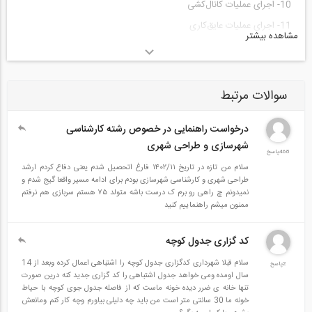
10- اجرای عملیات کانال‌کشی
11- اجرای عملیات عایق‌کاری
مشاهده بیشتر
12- اجرای عملیات سنگ‌کاری کف واحدها
13- اجرای عملیات کاشی‌کاری
14- اجرای عملیات داربست
سوالات مرتبط
15- اجرای عملیات نماسازی (به کمک سنگ و آجر)
درخواست راهنمایی در خصوص رشته کارشناسی
16- اجرای عملیات تاسیسات برقی
شهرسازی و طراحی شهری
468پاسخ
فیلم جلسه اول از این دوره را از طریق پیوست می‌توانید مشاهده بفرمایید:
سلام من تازه در تاریخ ۱۴۰۲/۱۱ فارغ اتحصیل شدم یعنی دفاع کردم ارشد
طراحی شهری و کارشناسی شهرسازی بودم برای ادامه مسیر واقعا گیج شدم و
دانلود فیلم
نمیدونم چ راهی رو برم ک درست باشه متولد ۷۵ هستم سربازی هم نرفتم
ممنون میشم راهنماییم کنید
----------------------------------------------------------------
---------------------------------
کد گزاری جدول کوچه
مطالب مرتبط
سلام قبلا شهرداری کدگزاری جدول کوچه را اشتباهی اعمال کرده وبعد از 14
2پاسخ
سال اومده ومی خواهد جدول اشتباهی را کد گزاری جدید کنه درین صورت
تنها خانه ی ضرر دیده خونه ماست که از فاصله جدول جوی کوچه با حیاط
مشاهده سرفصل و ثبت نام فاز سوم دوره اصول ساخت ساختمان های
خونه ما 30 سانتی متر است من باید چه دلیلی بیاورم وچه کار کنم ومانعش
متداول شهری (و آشنایی با اشکالات متداول)