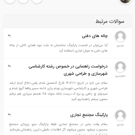
سوالات مرتبط
چاله های دفنی
آیا می‌توان در قسمت پارکینگ ساختمان به علت نبود فضای کافی از چاله
0پاسخ
های دفنی به عنوان انباری استفاده کرد
درخواست راهنمایی در خصوص رشته کارشناسی
شهرسازی و طراحی شهری
468پاسخ
سلام من تازه در تاریخ ۱۴۰۲/۱۱ فارغ اتحصیل شدم یعنی دفاع کردم ارشد
طراحی شهری و کارشناسی شهرسازی بودم برای ادامه مسیر واقعا گیج شدم و
نمیدونم چ راهی رو برم ک درست باشه متولد ۷۵ هستم سربازی هم نرفتم
ممنون میشم راهنماییم کنید
پارکینگ مجتمع تجاری
سلام وقت بخیر در مجتمع تجاری طبقه پارکینگ جزو زیربنای مجتمع
0پاسخ
محسوب میشود ممنون میشوم اگر اطلاعات دقیقی دارین راهنمائی بفرمائید