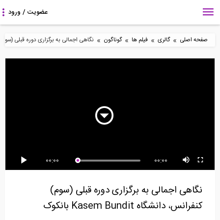
»
»
»
»
صفحه اصلی
گالری
فیلم ها
گوناگون
نگاهی اجمالی به برگزاری دوره قبلی (سوم) کنفرانس، دانش
10:18
55:20
69:18
برج 59 طبقه Citicorp-
تعریف ساختمان انبار در
روش شیب افت- قسمت
رفتار حرفه ای
Tekla Structures...
اول (ترجمه و دوبله...
3:03
106:20
7:32
00:00
00:00
از مهندسی عمران تا
مدلسازی برج پله در نرم
راز بازسازی برج Citibank
مدیریت
افزار Tekla...
در سال 1978
نگاهی اجمالی به برگزاری دوره قبلی (سوم)
کنفرانس، دانشگاه Kasem Bundit بانکوک