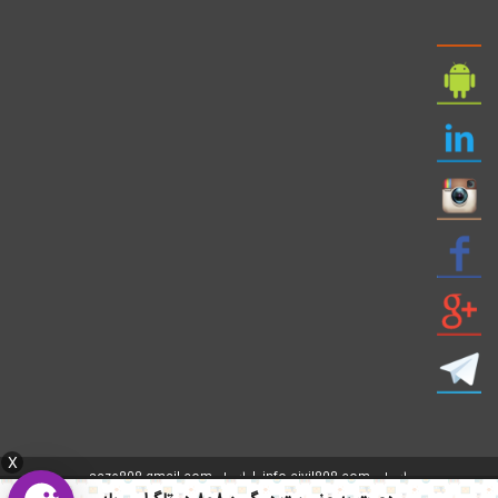
X
ایمیل: info civil808.com | ایمیل: saze808 gmail.com