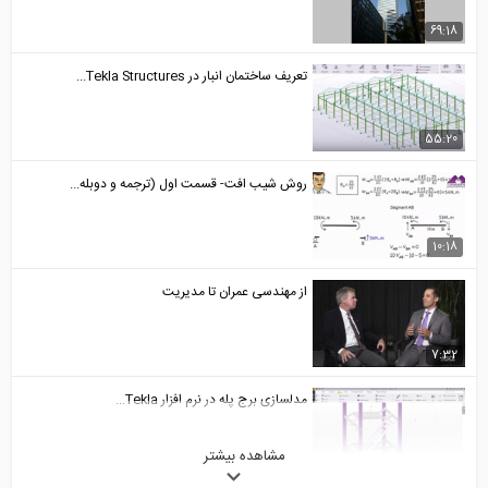
69:18
تعریف ساختمان انبار در Tekla Structures...
55:20
روش شیب افت- قسمت اول (ترجمه و دوبله...
10:18
از مهندسی عمران تا مدیریت
7:32
مدلسازی برج پله در نرم افزار Tekla...
مشاهده بیشتر
106:20