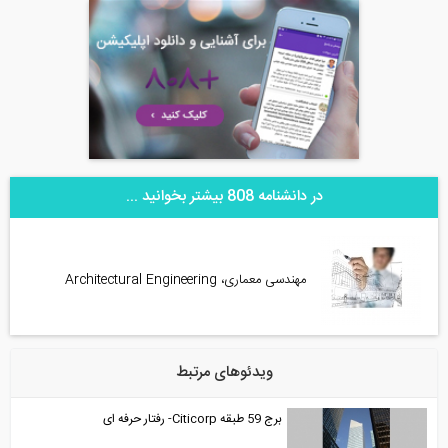
در دانشنامه 808 بیشتر بخوانید ...
مهندسی معماری، Architectural Engineering
ویدئوهای مرتبط
برج 59 طبقه Citicorp- رفتار حرفه ای