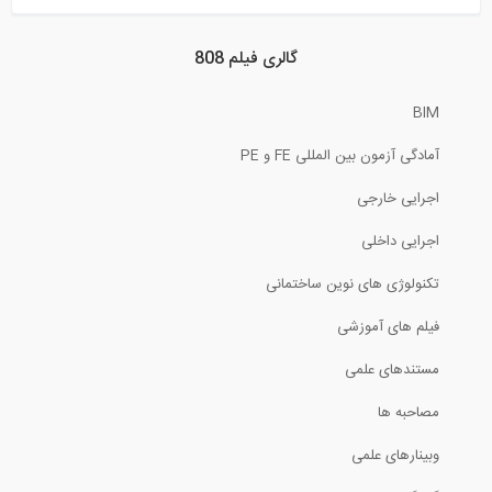
راز بازسازی برج Citibank در سال 1978
گالری فیلم 808
3:03
BIM
راه حل بحران جهانی مسکن از دیدگاه...
آمادگی آزمون بین المللی FE و PE
11:35
اجرایی خارجی
گزارش بازدید سازه 808 از پل معلق کابلی...
اجرایی داخلی
تکنولوژی های نوین ساختمانی
45:34
فیلم های آموزشی
تحلیل خرپاهای نامعین استاتیکی به روش...
مستندهای علمی
13:51
مصاحبه ها
وبینارهای علمی
رادیو 808: مصاحبه با دکتر نعمت حسنی عضو...