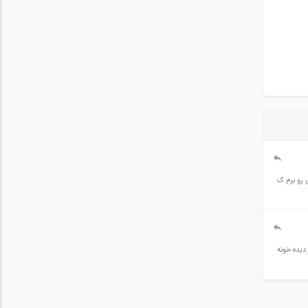
هی رو برم ک
 ی ضرر دیده خونه