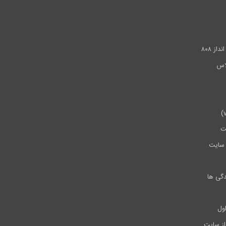
.
ز ۸۰۸
ت
سایت
دگی ها
ول
از سایت