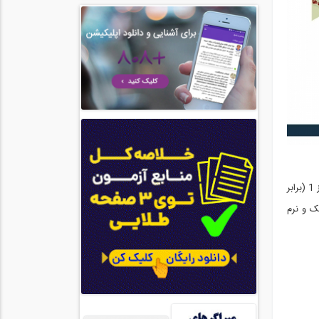
و ضوابط پایه ( طبق قوانین شهرداری قبل از تصویب طرح تفصیلی ) آشنا خواهد شد. پارت 2: مخاطب دوره بعد از مطالعه نسبت به تهیه نقشه های فاز 1 (برابر
کترونیک و نرم