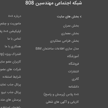
شبکه اجتماعی مهندسین 808
درباره ۸۰۸
بخش های سایت
ماموریت و چشم اندا
بخش عمران
اپلیکیشن ۸۰۸ پلاس
بخش معماری
تماس با ما
بخش طراحی عملکردی
همکاری با ما
مدل سازی اطلاعات ساختمان BIM
اشتراک ویژه (vip)
آموزشگاه
کاربران عضو سای
فروشگاه
شرکت های عضو 
انتشارات
شرایط استفاده
گالری
پرتال جذب نماین
دانشنامه
پرتال جذب نیرو
۸۰۸ پلاس (پرسش و پاسخ)
پرسش های متدا
کاریابی و آگهی های شغلی
راهنمای استفاده 