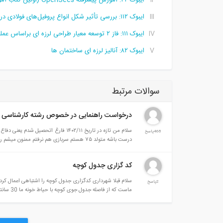
ایبوک ۴۲: آموزش پیشرفته OpenSees (اولین کتاب آموزشی نرم افزار اپنسیسن به زبان فارسی)
ایبوک ۱۱۲: بررسی تأثیر شکل انواع پروفیل‌های فولادی در کاهش جابجایی سر ستون تحت اثر بار انفجار
ایبوک ۱۱۱: فاز ۲ توسعه معیار طراحی لرزه ای براساس عملکرد
ایبوک ۸۲: آنالیز لرزه ای ساختمان ها
سوالات مرتبط
درخواست راهنمایی در خصوص رشته کارشناسی
سلام من تازه در تاریخ ۱۴۰۲/۱۱ فارغ
468پاسخ
درست باشه متولد ۷۵ هستم سربازی هم نرفتم ممنون میشم راهنماییم کنید
کد گزاری جدول کوچه
2پاسخ
ماست که از فاصله جدول جوی کوچه با حیاط خونه ما 30 سانتی متر است من باید چه دلیلی بیاورم وچه کار کنم ومانعش بشوم ویا کجا وچه بگم؟