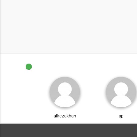
alirezakhan
ap