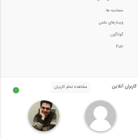
33
27:26
مصاحبه ها
04:59
تعریف ساختمان صنعتی در Tekla
وبینارهای علمی
بخشی از فیلم آموزشی تحلیل غیر خطی قاب...
Structures...
34
گوناگون
31:29
04:59
Fun
تکنیک های کنترل و مدل سازی سیستم تست...
بخشی از فیلم آموزشی رفع مشکلات برش پانچ...
35
37:25
04:59
روش شیب افت- قسمت اول (ترجمه و دوبله...
کاربران آنلاین
مشاهده تمام کاربران
بخشی از فیلم آموزشی نکات مربوط به طراحی...
36
10:18
04:59
تعیین مقاومت فشاری بتن
بخشی از فیلم آموزش جامع اندرکنش لرزه ای...
37
3:33
04:59