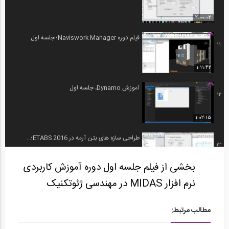
2:00:02
فیلم دوره Naviswork Manager؛ جلسه اول
11
1:11:42
آموزش Dynamo، جلسه اول
12
1:02:15
طراحی سازه های بتن آرمه در ETABS 2016؛...
13
بخشی از فیلم جلسه اول دوره آموزش کاربردی
2:06:25
نرم افزار MIDAS در مهندسی ژئوتکنیک
دوره جامع آموزش Plaxis؛ جلسه اول
14
مطالب مرتبط:
1:22:46