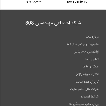
povedenienig
حسین دودی
تمرین مدلسازی سازه بتنی در نرم افزار...
بخشی از فیلم آموزش جامع اندرکنش لرزه ای...
38
62:02
شبکه اجتماعی مهندسین 808
04:41
بررسی جزئیات لرزه ای قاب های خمشی بتنی...
بخشی از فیلم آموزش جامع اندرکنش لرزه ای...
39
درباره ۸۰۸
5:10
ماموریت و چشم انداز ۸۰۸
04:59
اپلیکیشن ۸۰۸ پلاس
بخشی از فیلم آموزش جامع اندرکنش لرزه ای...
40
تماس با ما
همکاری با ما
04:59
اشتراک ویژه (vip)
>>
انتها »
کاربران عضو سایت
شرکت های عضو سایت
شرایط استفاده
پرتال جذب نمایندگی ها