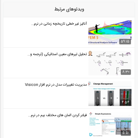
بخشی از فیلم دوره مدل سازی جداسازهای...
24
ویدئوهای مرتبط
04:01
آنالیز غیر خطی تاریخچه زمانی در نرم...
بخشی از فیلم آموزش ضوابط ملاک عمل ایمنی...
25
59:15
04:28
تحلیل تیرهای معین استاتیکی (ترجمه و...
بخشی از فیلم آموزش تکنیک های منحصر به...
26
8:30
04:35
مدیریت تغییرات مدل در نرم افزار Visicon
بخشی از فیلم وبینار ضریب نامعینی در...
27
4:54
10:12
فیلتر کردن المان های مختلف بیم در نرم...
بخشی از فیلم آموزشی انتخاب شتابنگاشت بر...
28
5:51