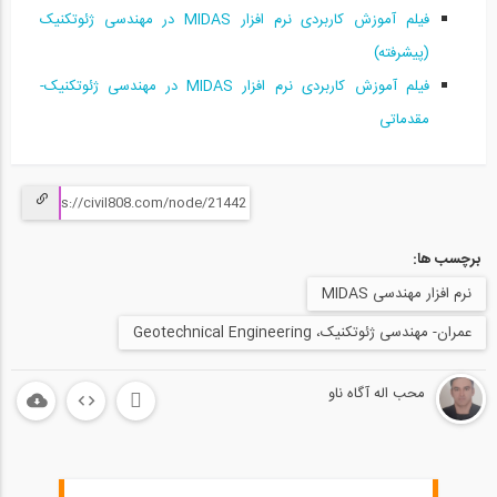
فیلم آموزش کاربردی نرم افزار MIDAS در مهندسی ژئوتکنیک
مدلسازی ژئوتکنیکی در نرم افزار MIDAS...
15
(پیشرفته)
فیلم آموزش کاربردی نرم افزار MIDAS در مهندسی ژئوتکنیک-
01:14
مقدماتی
بخشی از فیلم جلسه اول دوره آموزش...
16
04:48
بخشی از فیلم جلسه اول دوره طراحی گام به...
17
برچسب ها:
نرم افزار مهندسی MIDAS
05:13
عمران- مهندسی ژئوتکنیک، Geotechnical Engineering
بخشی از فیلم ورکشاپ تشریح دلایل استفاده...
18
محب اله آگاه ناو
05:13
بخشی از فیلم وبینار آشنایی با قابلیت...
19