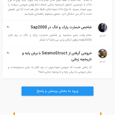
با سلام . یک سازه 6 طبقه بتنی مدل کردم و با یک رکورد زلزله روی 4 نوع
خاک با اپنسیس تحلیل تاریخچه زمانی انجام دادم.وقتی خروجی دریفت را
روی نمودار میبرم ، 4 نوع خاک نمودارشان دقیقا مثل هم است.آیا این طبیعی
است یا کار من مشکل دارد. ممنون میشوم راهنمایی بفرمایید
شاخص خسارت پارک و انگ در Sap2000
سلام وقت بخیر محاسبه ی شاخص خسارت پارک و انگ در نرم افزار
0پاسخ
sap2000 چطور امکان پذیر می باشد؟ با تشکر
خروجی گرفتن از SeismoStruct با برش پایه و
تاریخچه زمانی
2پاسخ
آیا راهی هست که خروجی نمودارمون در نرم افزار به جای دیسپلیتمنت و
زمان خروجی ما برش پایه و تاریخچه زمانی باشه؟
ورود به بخش پرسش و پاسخ