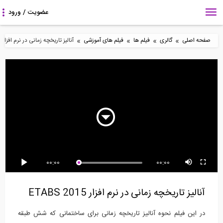
»
»
»
»
صفحه اصلی
گالری
فیلم ها
فیلم های آموزشی
آنالیز تاریخچه زمانی در نرم افزار ETABS 2015
8:42
5:51
4:47
انواع تکیه گاه در نرم افزار
متریال گذاری در Revit-
مراحل ساخت یک ویلای
DeepEX
قسمت دوم
شناور
11:57
8:43
26:27
00:00
00:00
طراحی شالوده مرکب در
ساخت دیوار با بلوک های
تعریف یک زلزله مصنوعی
نرم افزار CSI SAFE...
بتنی (ترجمه و...
در نرم افزار...
آنالیز تاریخچه زمانی در نرم افزار ETABS 2015
در این فیلم نحوه آنالیز تاریخچه زمانی برای ساختمانی که شش طبقه