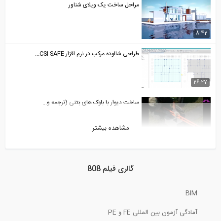
مراحل ساخت یک ویلای شناور
8:42
طراحی شالوده مرکب در نرم افزار CSI SAFE...
26:27
ساخت دیوار با بلوک های بتنی (ترجمه و...
مشاهده بیشتر
8:43
تعریف یک زلزله مصنوعی در نرم افزار...
گالری فیلم 808
11:57
BIM
مدل سازی یک ساختمان تجاری در نرم افزار...
آمادگی آزمون بین المللی FE و PE