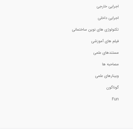
44:26
اجرایی خارجی
تخصیص بارهای لرزه ای و ترکیب بارها در...
اجرایی داخلی
تکنولوژی های نوین ساختمانی
11:28
فیلم های آموزشی
آنالیز و طراحی در نرم افزار ETABS 2015
مستندهای علمی
9:05
مصاحبه ها
وبینارهای علمی
طراحی دال RCC در نرم افزار ETABS 2016-...
گوناگون
12:17
Fun
بررسی بی نظمی های پیچشی با بارهای لرزه...
15:02