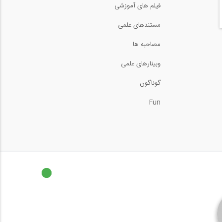
فیلم های آموزشی
فیلم آموزش تکلا استراکچر
مستندهای علمی
به زبان انگلیسی
62:53
مصاحبه ها
آموزش جوشکاری (قسمت ۱:
وبینارهای علمی
اصول اولیه)
13:06
گوناگون
آموزش جوشکاری (قسمت
2: ایمنی در جوشکاری...
Fun
14:05
آموزش تحلیل پوش آور-
پارت 2
30:40