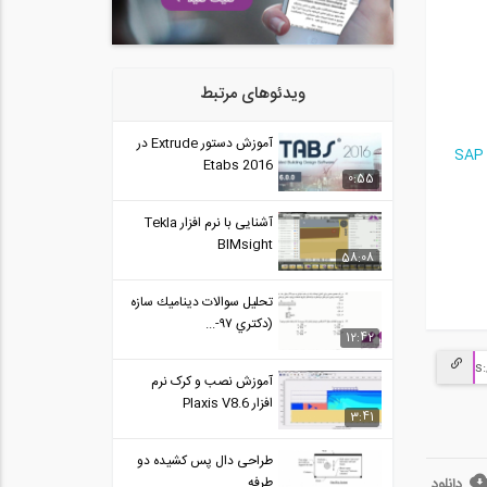
ویدئوهای مرتبط
آموزش دستور Extrude در
فزارهای SAP 2000، OpenSees،
Etabs 2016
0:55
آشنایی با نرم افزار Tekla
BIMsight
58:08
تحليل سوالات ديناميك سازه
(دكتري ٩٧-...
12:42
آموزش نصب و کرک نرم
افزار Plaxis V8.6
3:41
طراحی دال پس کشیده دو
طرفه
دانلود