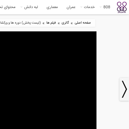
808
خدمات
عمران
معماری
لبه دانش
محتوای ت
»
»
»
صفحه اصلی
گالری
فیلم ها
(لیست پخش) دوره ها و ورکشاپ 