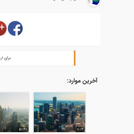
برای ار
آخرین موارد:
51:40
11:14