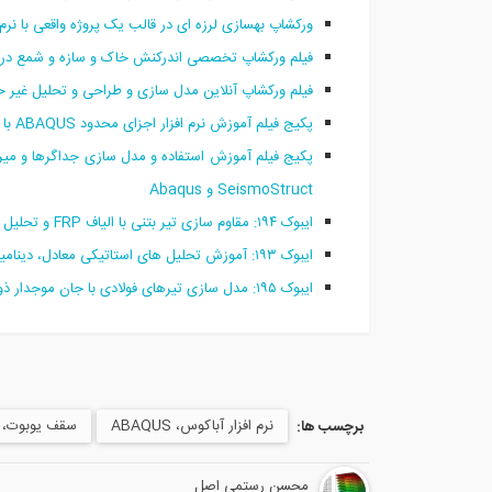
ورکشاپ بهسازی لرزه ای در قالب یک پروژه واقعی با نرم افزار 
فیلم ورکشاپ تخصصی اندرکنش خاک و سازه و شمع در ساختمان بلندمرتبه 54
فیلم ورکشاپ آنلاین مدل سازی و طراحی و تحلیل غیر خطی جد
پکیج فیلم آموزش نرم افزار اجزای محدود ABAQUS با کاربرد در مهندسی سازه
SeismoStruct و Abaqus
ایبوک ۱۹۴:‌ مقاوم سازی تیر بتنی با الیاف FRP و تحلیل دینامیکی آن در نرم افزار آباکوس
ایبوک ۱۹۳: آموزش تحلیل های استاتیکی معادل، دینامیکی طیفی، پوش اور و تاریخچه زمانی غیر خطی در نرم افزار ETABS
ایبوک ۱۹۵: مدل سازی تیرهای فولادی با جان موجدار ذوزنقه ای در نرم افزار آباکوس
نرم افزار آباکوس، ABAQUS
سقف یوبوت، u-boot Slab
برچسب ها:
محسن رستمی اصل