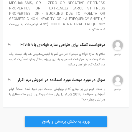
MECHANISMS, OR - ZERO OR NEGATIVE STIFFNESS
PROPERTIES, OR - EXTREMELY LARGE STIFFNESS
PROPERTIES, OR - BUCKLING DUE TO P-DELTA OR
GEOMETRIC NONLINEARITY, OR - A FREQUENCY SHIFT (IF
ANY) ONTO A NATURAL FREQUENCY توضیحات به پیوست
ضمیمه گردید
درخواست کمک برای طراحی سازه فولادی با Etabs
سلام یه سازه فولادی میخوام طراحی کنم با ایتبس،هیچی هم بلد نیستم یک
1پاسخ
هفته وقت دارم سرنوشت تحصیلیم به این پروژه بستگی داره لطفاً یک نفر به
من کمک کنه، خواهش میکنم
سوال در مورد مبحث مورد استفاده در آموزش نرم افزار
با سلام فیلم زیر بر مبنای کدام ویرایش مبحث نهم تهیه شده است؟ فیلم
1پاسخ
آموزشی صفرتاصد ETABS 2016 برای ساختمان بتنی با زبان ساده مطابق با
ویرایش چهار ۲۸۰۰
ورود به بخش پرسش و پاسخ