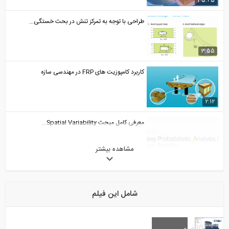
35:45
طراحی با توجه به تمرکز تنش در بحث خستگی...
3:55
کاربرد کامپوزیت های FRP در مهندسی سازه
2:12
معرفی کامل مبحث Spatial Variability...
مشاهده بیشتر
41:27
طراحی سازه های سبک- پارت سوم (ماتریس...
شامل این فیلم
7:08
معرفی کامل مبحث Spatial Variability...
30
فیلم