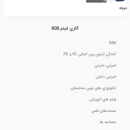
دوبله
39:30
وبینار اتودسک در مورد هوش مصنوعی در...
گالری فیلم 808
BIM
20:22
آمادگی آزمون بین المللی FE و PE
فیلم اموزشی چگونه در موقعیت شغلی نقشه...
اجرایی خارجی
16:59
اجرایی داخلی
کاربرد بیم در ساختمان های سبز
تکنولوژی های نوین ساختمانی
فیلم های آموزشی
4:30
مستندهای علمی
آنالیز خزش و جمع شدگی در ساختمان های...
مصاحبه ها
59:01