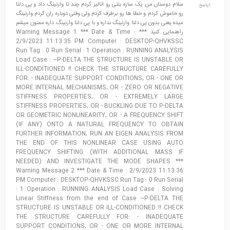
سلام دوستان من یک سازه بتنی رو انالیز کردم چند تا وارنینگ داد و پی دلتا
1پاسخ
رو خاموش کردم و خطا ها رو برطرف کردم ولی وقتی دوباره ران کردم وارنینگ
میده یعنی بدون پی دلتا وارنینگ نداره و با پی دلتا وارنینگ داره ممنون میشم
راهنمایی کنید *** Warning Message 1 *** Date & Time :
2/9/2023 11:13:35 PM Computer : DESKTOP-QHVKSSC
Run Tag : 0 Run Serial : 1 Operation : RUNNING ANALYSIS
Load Case : ~P-DELTA THE STRUCTURE IS UNSTABLE OR
ILL-CONDITIONED !! CHECK THE STRUCTURE CAREFULLY
FOR: - INADEQUATE SUPPORT CONDITIONS, OR - ONE OR
MORE INTERNAL MECHANISMS, OR - ZERO OR NEGATIVE
STIFFNESS PROPERTIES, OR - EXTREMELY LARGE
STIFFNESS PROPERTIES, OR - BUCKLING DUE TO P-DELTA
OR GEOMETRIC NONLINEARITY, OR - A FREQUENCY SHIFT
(IF ANY) ONTO A NATURAL FREQUENCY TO OBTAIN
FURTHER INFORMATION, RUN AN EIGEN ANALYSIS FROM
THE END OF THIS NONLINEAR CASE USING AUTO
FREQUENCY SHIFTING (WITH ADDITIONAL MASS IF
NEEDED) AND INVESTIGATE THE MODE SHAPES ***
Warning Message 2 *** Date & Time : 2/9/2023 11:13:36
PM Computer : DESKTOP-QHVKSSC Run Tag : 0 Run Serial
: 1 Operation : RUNNING ANALYSIS Load Case : Solving
Linear Stiffness from the end of Case ~P-DELTA THE
STRUCTURE IS UNSTABLE OR ILL-CONDITIONED !! CHECK
THE STRUCTURE CAREFULLY FOR: - INADEQUATE
SUPPORT CONDITIONS, OR - ONE OR MORE INTERNAL