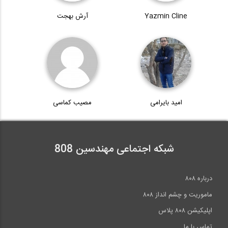
26:12
Yazmin Cline
آرش بهجت
بخشی از فیلم آموزش جامع اندرکنش لرزه ای...
متریال گذاری در Revit- قسمت دوم
38
04:41
5:51
بخشی از فیلم آموزش جامع اندرکنش لرزه ای...
شروع و راه اندازی عملیات جوشکاری با گاز...
39
04:59
امید بایرامی
مصیب کماسی
11:05
بخشی از فیلم آموزش جامع اندرکنش لرزه ای...
40
شبکه اجتماعی مهندسین 808
04:59
>>
انتها »
درباره ۸۰۸
ماموریت و چشم انداز ۸۰۸
اپلیکیشن ۸۰۸ پلاس
تماس با ما