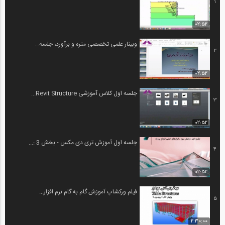
1
02:52
وبینار علمی تخصصی متره و برآورد، جلسه...
2
02:52
جلسه اول کلاس آموزشی Revit Structure...
3
02:52
جلسه اول آموزش تری دی مکس - بخش 3 :...
4
02:52
فیلم ورکشاپ آموزش گام به گام نرم افزار...
5
2:30:00