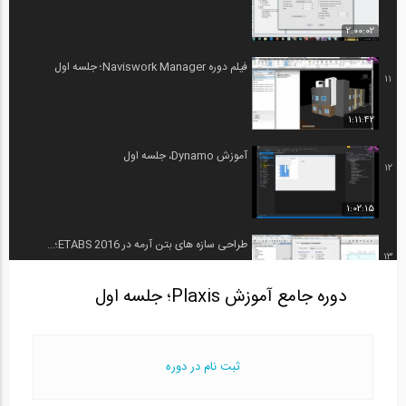
2:00:02
فیلم دوره Naviswork Manager؛ جلسه اول
11
1:11:42
آموزش Dynamo، جلسه اول
12
1:02:15
طراحی سازه های بتن آرمه در ETABS 2016؛...
13
دوره جامع آموزش Plaxis؛ جلسه اول
2:06:25
دوره جامع آموزش Plaxis؛ جلسه اول
14
ثبت نام در دوره
1:22:46