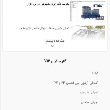
01:42
تعریف یک زلزله مصنوعی در نرم افزار...
چه چیزی باعث جذابیت پل های کابلی می شود...
29
11:57
02:37
تحلیل خرپای سقف- روش مفصل (ترجمه و...
مدل سازی قوس ها و گنبدها (ترجمه و دوبله...
30
مشاهده بیشتر
12:56
02:29
بخشی از فیلم وبینار انجام محاسبات...
مدل سازی عملکرد تیرها در سازه (ترجمه و...
گالری فیلم 808
31
2:50
BIM
02:02
فیلم وبینار آشنایی با جداسازهای لرزه ای
آمادگی آزمون بین المللی FE و PE
چرا مهندسان سازه به مثلث علاقه بیشتری...
32
100:52
اجرایی خارجی
01:47
تحلیل استاتیکی قوس سه مفصلی (ترجمه و...
اجرایی داخلی
ماهاناخن، بلندترین ساختمان تایلند (...