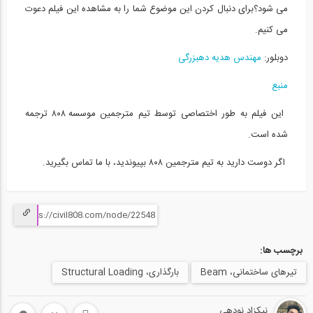
می شود؟برای دنبال کردن این موضوع شما را به مشاهده این فیلم دعوت
بتن ریزی دال کف انباری (ترجمه و دوبله...
15
می کنیم.
13:33
دوبلور:
مهندس هدیه دهبزرگی
تکنولوژی قالب های u-boot beton (ترجمه و...
منبع
16
این فیلم به طور اختصاصی توسط تیم مترجمین موسسه ۸۰۸ ترجمه
09:40
شده است.
18 مورد از حقایق مهندسی عمران که ذهن...
17
اگر دوست دارید به تیم مترجمین ۸۰۸ بپیوندید، با ما تماس بگیرید.
04:21
7 مهارت لازم برای کسب موفقیت مهندسان...
18
برچسب ها:
06:18
تیر‌های ساختمانی، Beam
بارگذاری، Structural Loading
مقاوم سازی لرزه ای سازه مصالح بنایی با...
19
نیکزاد نودهی