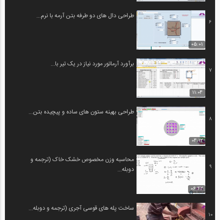
طراحی دال های دو طرفه بتن آرمه با نرم...
6
05:01
برآورد آرماتور مورد نیاز در یک تیر با...
7
11:04
طراحی بهینه ستون های ساده و پیچیده بتن...
8
04:12
محاسبه وزن مخصوص خشک خاک (ترجمه و
9
دوبله...
06:42
ساخت پله های قوسی آجری (ترجمه و دوبله...
10