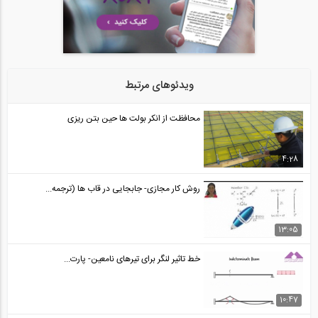
آیا ساخت آسمان خراشی با ارتفاع یک مایل...
24
05:34
عملکرد سیستم لوله در ساختمان های بلند (...
25
ویدئوهای مرتبط
02:45
محافظت از انکر بولت ها حین بتن ریزی
مدل سازی نشست کلیسایی در مکزیکوسیتی (...
26
4:28
01:53
روش کار مجازی- جابجایی در قاب ها (ترجمه...
مدل بیم (ترجمه و دوبله اختصاصی موسسه...
27
13:05
03:14
خط تاثیر لنگر برای تیرهای نامعین- پارت...
درک مفهوم بیم در یک دقیقه (ترجمه و...
28
10:47