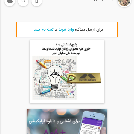
02:58
راه حل بحران جهانی مسکن از دیدگاه...
20
برای ارسال دیدگاه
وارد شوید
یا
ثبت نام کنید
.
11:35
اصول مدیریت ساخت- مقدمه (ترجمه و دوبله...
21
02:31
روش های طراحی سازه های بتن مسلح (ترجمه...
22
07:46
اصول مدیریت ساخت- نگاهی بر مدیریت
23
ساخت...
03:34