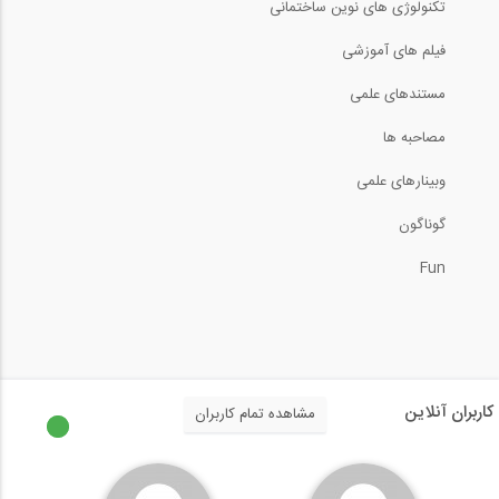
33
تکنولوژی های نوین ساختمانی
10:42
فیلم های آموزشی
04:12
بخشی از فیلم وبینار ضریب نامعینی در...
مستندهای علمی
راهکار مقابله با نشست سازه ها در...
34
10:12
مصاحبه ها
02:24
وبینارهای علمی
دیاگرام آزاد یک جسم صلب ۱ (ترجمه و...
دو روش ساخت یک ساختمان (ترجمه و دوبله...
گوناگون
35
6:25
Fun
02:52
مدل سازی یک ساختمان تجاری در نرم افزار...
عملکرد ستون ها در سازه (ترجمه و دوبله...
36
44:26
02:11
محاسبه دوران مفصل ها در تیرها (ترجمه و...
کاربران آنلاین
مشاهده تمام کاربران
تاثیر نیروی گرانش بر سازه ها (ترجمه و...
37
4:44
03:59