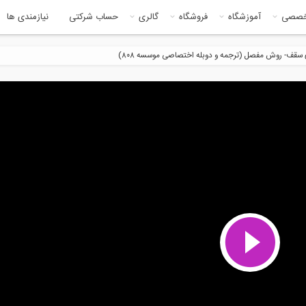
خصصی
آموزشگاه
فروشگاه
گالری
حساب شرکتی
نیازمندی ها
 سقف- روش مفصل (ترجمه و دوبله اختصاصی موسسه ۸۰۸)
4:32
5:4
ی از فیلم آموزشی تاثیر
بخشی از فیلم آموزشی ملاحظات
ومت...
تولید، حمل...
3:02
5:5