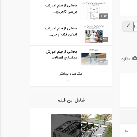
بخشی از فیلم آموزشی
بررسی کاربردی...
7:12
بخشی از فیلم آموزشی
آنلاین نکته و حل...
5:59
بخشی از فیلم آموزش
مدلسازی اتصالات...
دانلود
3:02
مشاهده بیشتر
پروسه حل سولات آزمون
طراحی معماری- قسمت...
6:30
بررسی میلگردهای مدل تکلا
شامل این فیلم
در نرم افزار...
8:40
بخشی از فیلم آموزشی
131
فیلم
Conceptual Modeling...
5:00