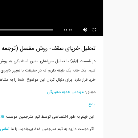
بخشی از فیلم آموزشی بررسی
بخش
کاربردی...
حل.
00:00
تحلیل خرپای سقف- روش مفصل (ترجمه و د
در قسمت SA4 با تحلیل خرپاهای معین استاتیک
کنیم. یک خانه یک طبقه داریم که در حقیقت با تغییر کارب
خرپا قرار دارد. برای دنبال کردن این موضوع شما را به مشاه
دوبلور:
مهندس هدیه دهبزرگی
منبع
این فیلم به طور اختصاصی توسط تیم مترجمین موسسه
08
اگر دوست دارید به تیم مترجمین ۸۰۸ بپیوندید، با ما
تماس