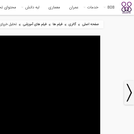
808
خدمات
عمران
معماری
لبه دانش
محتوای ت
»
»
»
»
صفحه اصلی
گالری
فیلم ها
فیلم های آموزشی
تحلیل خرپای
8
3:21
مراحل نصب میراگرهای اصطکاکی
بخش
دورانی...
مقا
9
7:12