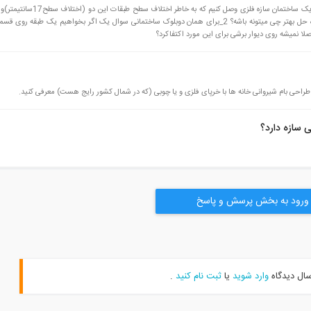
1_وقتی سازه قدیمی بتنی یه ساختمان الف را قصد داریم به یک ساختمان سازه فلزی وصل کنیم که
بودن کارفرما نتوانیم از پله به عنوان راه حل استفاده کنیم راه حل بهتر چی میتونه باشه؟ 2_برای همان دوبلوک ساختمانی سوال یک اگر بخواهیم یک طبق
صلا نمیشه روی دیوار برشی برای این مورد اکتفاکرد؟
 طراحی بام شیروانی خانه ها با خرپای فلزی و یا چوبی (که در شمال کشور رایج هست) معرفی کنید.
 سازه دارد؟
ورود به بخش پرسش و پاسخ
سال دیدگاه
وارد شوید
یا
ثبت نام کنید
.