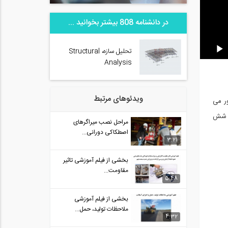
در دانشنامه 808 بیشتر بخوانید ...
تحلیل سازه، Structural
Analysis
ویدئوهای مرتبط
ور می
وی شش
مراحل نصب میراگرهای
اصطکاکی دورانی...
3:21
بخشی از فیلم آموزشی تاثیر
مقاومت...
5:48
بخشی از فیلم آموزشی
ملاحظات تولید، حمل...
4:32