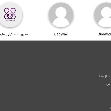
BuddyZ
Cadyvak
مدیریت محتوای سای
.
ز ۸۰۸