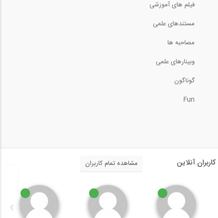
فیلم های آموزشی
مستندهای علمی
سخنرانی سمینار طراحی عملکردی در مورد...
مصاحبه ها
22:27
وبینارهای علمی
اصول Welding Fabrication بخش دوم،
گوناگون
اصول...
Fun
8:27
نکنیک جوشکاری سربالا با جوشالکترو دستی...
12:19
کاربران آنلاین
مشاهده تمام کاربران
ویدیوی جوشکاری تعمیری، در این ویدیو هوک...
5:28