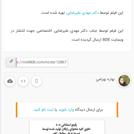
روند ترسیم طیف پاسخ ارتجاعی در برنامه...
15
این فیلم توسط
دکتر مهدی علیرضایی
تهیه شده است.
02:05
این فیلم توسط جناب دکتر مهدی علیرضایی اختصاصی جهت انتشار در
ارزیابی مقدار نیروی طراحی اتصالات تیر...
16
وبسایت 808 ارسال گردیده است.
03:08
ترفند و نحوه ترسیم مهاربند بین دو طبقه...
17
بهاره بهرامی
01:33
نحوه مدل ‌نمودن تیر بدون آکس مشترک با...
18
برای ارسال دیدگاه
وارد شوید
یا
ثبت نام کنید
.
04:45
تعیین دوره تناوب تحلیلی سازه های فولادی...
19