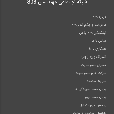
شبکه اجتماعی مهندسین 808
خط تاثیر برش برای تیرهای معین استاتیکی...
نگرشی بر ضریب رفتار در طراحی سازه ها
38
درباره ۸۰۸
15:32
42:50
ماموریت و چشم انداز ۸۰۸
اپلیکیشن ۸۰۸ پلاس
آیا افزایش یا کاهش مقاطع به نفع اطمینان...
39
تماس با ما
04:20
همکاری با ما
اشتراک ویژه (vip)
تغییر جهت محور 1 در ETABS 2016 جهت...
40
کاربران عضو سایت
شرکت های عضو سایت
01:14
شرایط استفاده
>>
انتها »
پرتال جذب نمایندگی ها
پرتال جذب نیرو
پرسش های متداول
راهنمای استفاده از سایت