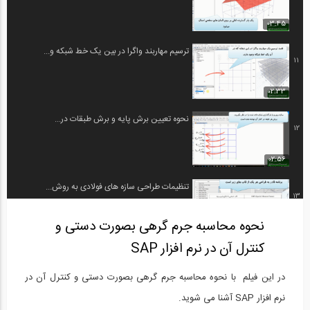
03:45
ترسیم مهاربند واگرا در بین یک خط شبکه و...
11
02:33
نحوه تعيين برش پايه و برش طبقات در...
12
02:56
تنظیمات طراحی سازه های فولادی به روش...
13
نحوه محاسبه جرم گرهی بصورت دستی و
03:50
کنترل آن در نرم افزار SAP
کنترل فشردگی مقاطع فولادی در برنامه...
14
در این فیلم با نحوه محاسبه جرم گرهی بصورت دستی و کنترل آن در
03:23
نرم افزار SAP آشنا می شوید.