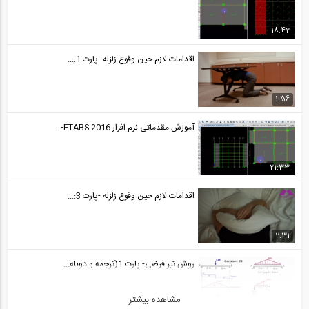
مدلسازي مهاربند صرفا كششي در برنامه...
24
18:42
05:20
اقدامات لازم حین وقوع زلزله -پارت 1:...
ترسیم ساده دیوارهای برشی با شکل های...
25
1:56
25
آموزش مقدماتی نرم افزار ETABS 2016-...
نحوه اعمال اثر متعامد بارهاي زلزله طيفي...
26
21:33
10:20
اقدامات لازم حین وقوع زلزله -پارت 3:...
انتقال مدل های سازه ای پیچیده از برنامه...
27
2:31
04:24
روش تیر فرضی- پارت 1(ترجمه و دوبله...
چگونگی کنترل عملکرد برشی و یا خمشی تیر...
28
مشاهده بیشتر
9:56