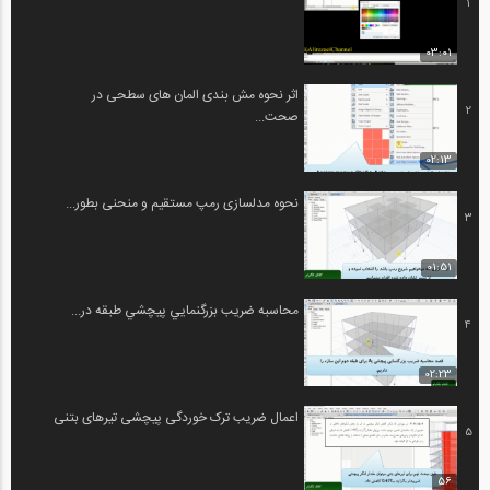
1
03:01
اثر نحوه مش بندی المان های سطحی در
2
صحت...
02:13
نحوه مدلسازی رمپ مستقیم و منحنی بطور...
3
01:51
محاسبه ضريب بزرگنمايي پيچشي طبقه در...
4
02:23
اعمال ضریب ترک خوردگی پیچشی تیرهای بتنی
5
56