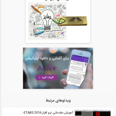
03:06
ارزیابی مقدار نیروی طراحی اتصالات تیر...
20
06:54
نحوه ترسیم تیرهای منحنی در ETABS v9.7.4
21
02:53
ایجاد دیافراگم برای کف طبقات و خارج...
22
01:01
نحوه دریافت یک شتابنگاشت، دو خطی نمودن...
23
ویدئوهای مرتبط
03:27
آموزش مقدماتی نرم افزار ETABS 2016-...