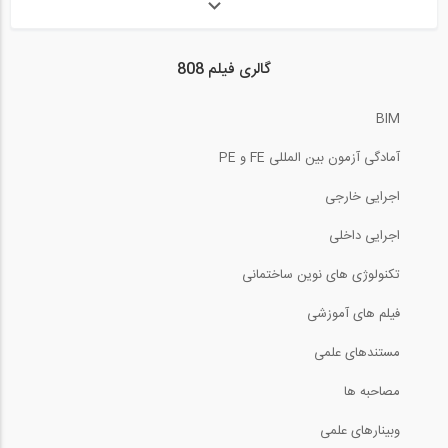
54
محاسبه آسفالت لازم برای ساخت بزرگراه-...
روند خروجی گرفتن از برنامه ETABS2015...
29
گالری فیلم 808
7:44
03:32
BIM
آموزش متلب- پارت 1 (آشنایی با مفاهیم...
نحوه محاسبه جرم گرهی بصورت دستی و
آمادگی آزمون بین المللی FE و PE
30
کنترل...
11:31
اجرایی خارجی
05:04
محاسبه آسفالت لازم برای ساخت بزرگراه-...
اجرایی داخلی
اعمال نشست تکیه گاهی در ETABS 2015
31
تکنولوژی های نوین ساختمانی
7:44
01:16
فیلم های آموزشی
جرم و سختی چه اثری بر پاسخ ساختمان...
ضریب k در توزیع نیروی جانبی زلزله در...
مستندهای علمی
32
3:47
مصاحبه ها
03:22
وبینارهای علمی
محاسبه حجم شالوده منفرد
تعیین دوره تناوب تحلیلی سازه های بتنی...