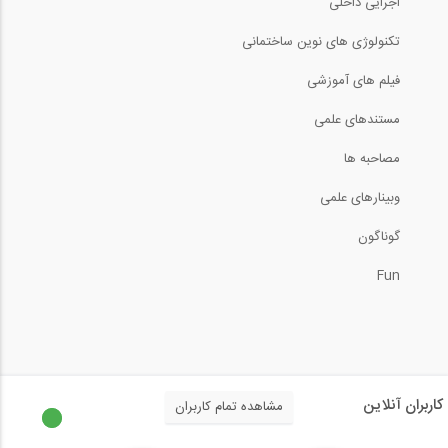
اجرایی داخلی
33
تکنولوژی های نوین ساختمانی
8:22
45
فیلم های آموزشی
انیمیشن مراحل مقاوم سازی ستون های بتنی...
مستندهای علمی
7:09
مصاحبه ها
وبینارهای علمی
فلسفه ترکیب بارهای صد سی و ارتباط آن با...
گوناگون
14:33
Fun
ضرایب تمرکز تنش در بحث خستگی سازه
11:04
آسیب ناشی از خستگی در سازه
کاربران آنلاین
مشاهده تمام کاربران