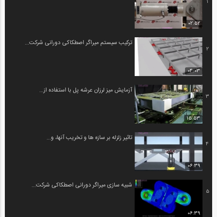
1
02:52
ترکیب سیستم میراگر اصطکاکی دورانی شرکت...
2
04:03
آزمایش میز لرزان عرشه پل با استفاده از...
3
15:53
تاثیر زلزله بر سازه ها و تخریب آنها، و...
4
06:39
شبیه سازی میراگر دورانی اصطکاکی شرکت...
5
06:39