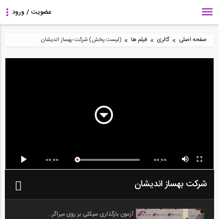
»
»
»
صفحه اصلی
گالری
فیلم ها
(لیست پخش) شرکت بهساز اندیشان
00:00
00:00
شرکت بهساز اندیشان
آزمون بارگذاری سیکلی بر روی میراگر...