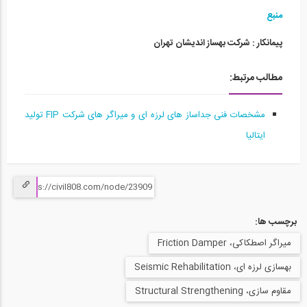
ویدیو شبیه سازی دو ساختمان مشابه تحت...
منبع
15
پیمانکار : شرکت بهساز اندیشان تهران
1:29:44
مطالب مرتبط:
آزمایش میراگر اصطکاکی دورانی شرکت...
16
مشخصات فنی جداساز های لرزه ای و میراگر های شرکت FIP تولید
1:29:44
ایتالیا
آزمایش میراگر اصطکاکی دورانی شرکت...
17
24:54
آزمون ترکیب جداساز لرزه ای و میراگر...
برچسب ها:
18
میراگر اصطکاکی، Friction Damper
24:54
بهسازی لرزه ای، Seismic Rehabilitation
آزمایش میراگر اصطکاکی دورانی شرکت...
مقاوم سازی، Structural Strengthening
19