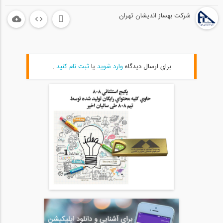
06:39
شرکت بهساز اندیشان تهران
روشی نوین جهت کنترل ارتعاشات بین دو...
20
1:29:44
برای ارسال دیدگاه
وارد شوید
یا
ثبت نام کنید
.
بازدید از غرفه شرکت بهساز اندیشان تهران...
21
05:16
بازدید از غرفه شرکت بهساز اندیشان تهران...
22
12:44
نصب و اجرای جداسازها LRB و اسلایدرهای...
23
04:45