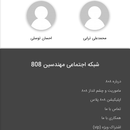
5:46
محاسبه فركانس تير دو سر ساده
7:37
محمدعلی ترابی
احسان توسلی
طراحی سازه های سبک- پارت دوم (مودهای...
12:28
شبکه اجتماعی مهندسین 808
معرفی کامل مبحث Spatial Variability...
درباره ۸۰۸
42:00
ماموریت و چشم انداز ۸۰۸
اپلیکیشن ۸۰۸ پلاس
تماس با ما
همکاری با ما
اشتراک ویژه (vip)