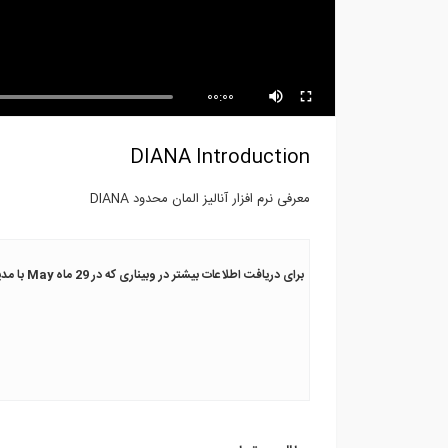
آموزش تسلیح خاک- پارت پنجم
آمو
مست
00:00
DIANA Introduction
معرفی نرم افزار آنالیز المان محدود DIANA