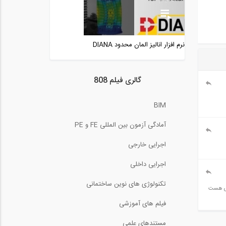
10:31
جزئیات آرماتور گذاری در تیر
ها و ستون...
نرم افزار انالیز المان محدود DIANA
13:02
طراحی دال RCC در نرم افزار
ETABS 2016-...
گالری فیلم 808
12:25
آنالیز طیف پاسخ در نرم افزار
BIM
ETABS 2015
17:44
آمادگی آزمون بین المللی FE و PE
نکاتی از سازه های فضاکار از
اجرایی خارجی
زبان...
4:07
اجرایی داخلی
ارائه ای از دکتر محمود
تکنولوژی های نوین ساختمانی
هریسچیان (هیئت...
کسی هست
40:44
فیلم های آموزشی
تحلیل سازه، روش مقطع
مستندهای علمی