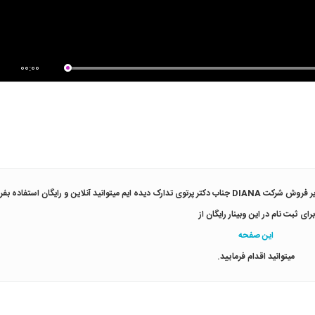
زش گام به گام طراحی یک تیر
روش ساخت دیوار دیافراگمی
طیلی
00:00
برای دریافت اطلاعات بیشتر در وبیناری که در 29 ماه May با مدیر فروش شرکت DIANA جناب دکتر پرتوی تدارک دیده ایم میتوانید آنلاین و رایگان استفا
برای ثبت نام در این وبینار رایگان از
این صفحه
میتوانید اقدام فرمایید.