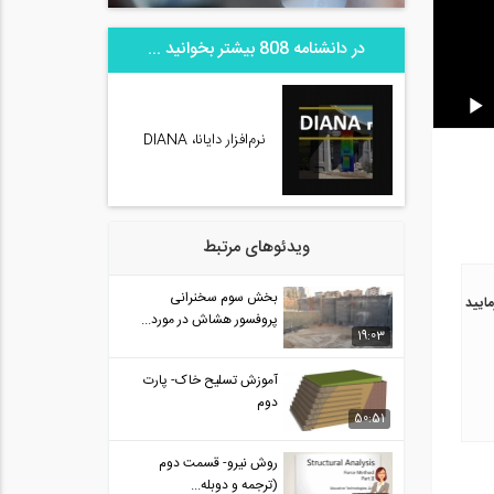
در دانشنامه 808 بیشتر بخوانید ...
نرم‌افزار دایانا، DIANA
ویدئوهای مرتبط
بخش سوم سخنرانی
ده بفرمایید
پروفسور هشاش در مورد...
19:03
آموزش تسلیح خاک- پارت
دوم
50:51
روش نیرو- قسمت دوم
(ترجمه و دوبله...