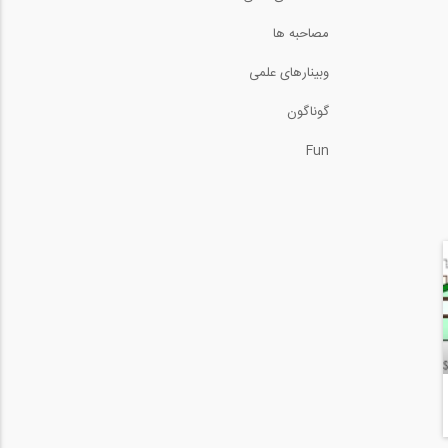
(ترجمه و دوبله...
4:42
مصاحبه ها
وبینارهای علمی
گوناگون
Fun