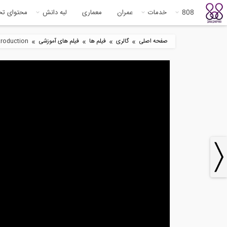
808
خدمات
عمران
معماری
لبه دانش
محتوای ت
»
»
»
»
صفحه اصلی
گالری
فیلم ها
فیلم های آموزشی
troduction
1
19:03
بخش سوم سخنرانی پروفسور
آمو
هشاش در مورد...
8
48:43