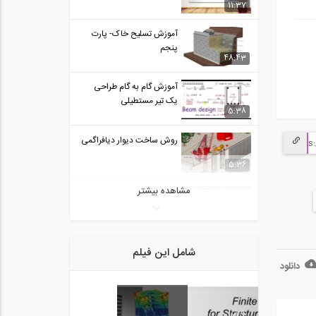
11:37
آموزش تسلیح خاک- پارت
پنجم
48:43
آموزش گام به گام طراحی
یک تیر مستطیلی
5:38
روش ساخت دیوار دیافراگمی
5:36
مشاهده بیشتر
چگونه میلگردها را به هم
متصل کنیم؟
2:31
تحلیل تیرها تحت بارهای
شامل این فیلم
گسترده مختلف-...
دانلود
6:49
تخصیص بارها و مش بندی
3
فیلم
یک دال در نرم...