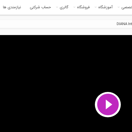
خصصی
آموزشگاه
فروشگاه
گالری
حساب شرکتی
نیازمندی ها
DIANA In
11:37
50:5
زش تسلیح خاک- پارت دوم
روش نیرو- قسمت دوم (ترجمه و
دوبله...
5:36
5:3