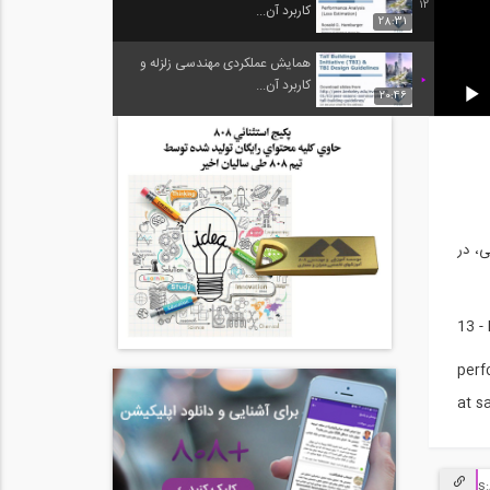
12
کاربرد آن...
28:31
همایش عملکردی مهندسی زلزله و
کاربرد آن...
20:46
یای شمالی، در
13 -
perf
at s