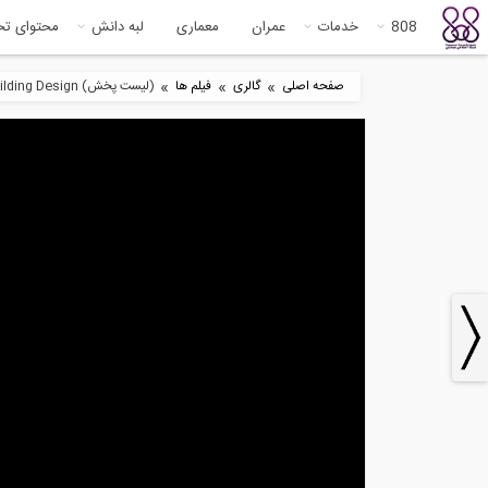
808
خدمات
عمران
معماری
لبه دانش
محتوای ت
»
»
»
صفحه اصلی
گالری
فیلم ها
(لیست پخش) PBEE for Tall Building Design