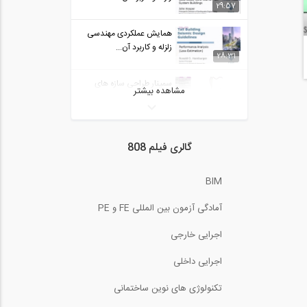
29:57
همایش عملکردی مهندسی
زلزله و کاربرد آن...
28:31
سمینار طراحی سازه های
مشاهده بیشتر
سرد نورد شده یا...
26:13
سمینار طراحی عملکردی و
گالری فیلم 808
طراحی بر اساس...
22:27
BIM
سمینار طراحی عملکردی و
طراحی بر اساس...
22:27
آمادگی آزمون بین المللی FE و PE
فیلم سمینار تخصصی در
اجرایی خارجی
رابطه با کتاب...
66:04
اجرایی داخلی
سخنرانی Trevor Kelly در
تکنولوژی های نوین ساختمانی
همایش طراحی...
1200:00