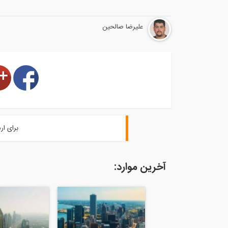
علیرضا صالحین
برای ار
آخرین موارد: