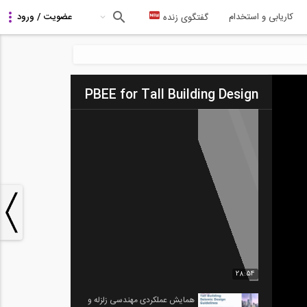
کاریابی و استخدام
گفتگوی زنده
PBEE for Tall Building Design
28:54
همایش عملکردی مهندسی زلزله و