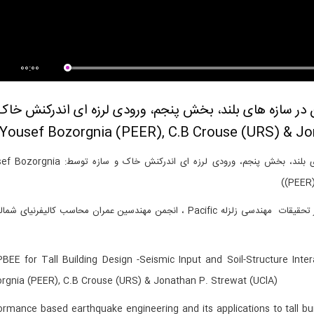
یش عملکردی مهندسی زلزله و
همایش عملکردی مهندسی زلزله و
رد آن...
کاربرد آن...
00:00
 در سازه های بلند، بخش پنجم، ورودی لرزه ای اندرکنش خاک
همایش عملکردی مهندسی زلزله و کاربرد آن در سازه های بلند، بخش پنجم، ورودی لرزه ای اندرکنش خا
(PEER)
ارائه شده از طرف انستیتو بین المللی سازه های بلند، مرکز تحقیقات مهندسی زلزله Pacific ، انجمن مهندسین عمران محاسب کالیفرن
PBEE for Tall Building Design -Seismic Input and Soil-Structure Inte
rgnia (PEER), C.B Crouse (URS) & Jonathan P. Strewat (UClA)
ormance based earthquake engineering and its applications to tall 