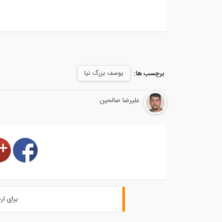
یوسف بزرگ نیا
برچسب ها:
علیرضا صالحین
برای ار