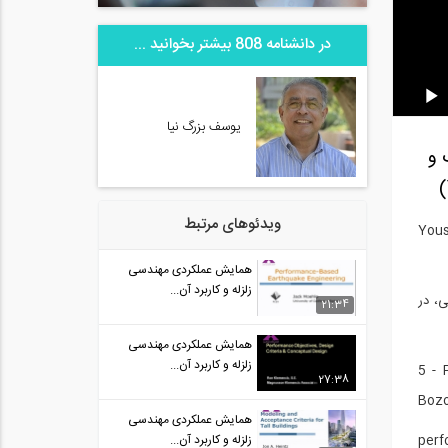
در دانشنامه 808 بیشتر بخوانید ...
یوسف بزرگ نیا
 و
ویدئوهای مرتبط
ک و سازه توسط: Yousef Bozorgnia
همایش عملکردی مهندسی
زلزله و کاربرد آن...
یای شمالی، در
21:34
همایش عملکردی مهندسی
زلزله و کاربرد آن...
5 - 
27:38
Bozo
همایش عملکردی مهندسی
perf
زلزله و کاربرد آن...