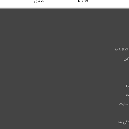
Nixon
صفری
.
ز ۸۰۸
ت
سایت
دگی ها