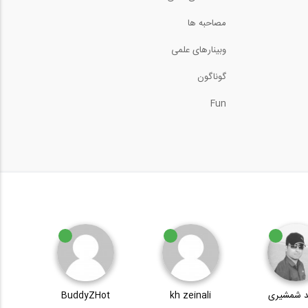
زلزله و کاربرد آن...
29:57
مصاحبه ها
وبینارهای علمی
گوناگون
Fun
 شمشیری
kh zeinali
BuddyZHot