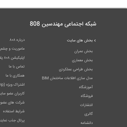
شبکه اجتماعی مهندسین 808
درباره ۸۰۸
بخش های سایت
ماموریت و چشم اندا
بخش عمران
اپلیکیشن ۸۰۸ پلاس
بخش معماری
تماس با ما
بخش طراحی عملکردی
همکاری با ما
مدل سازی اطلاعات ساختمان BIM
اشتراک ویژه (vip)
آموزشگاه
کاربران عضو سای
فروشگاه
شرکت های عضو 
انتشارات
شرایط استفاده
گالری
پرتال جذب نماین
دانشنامه