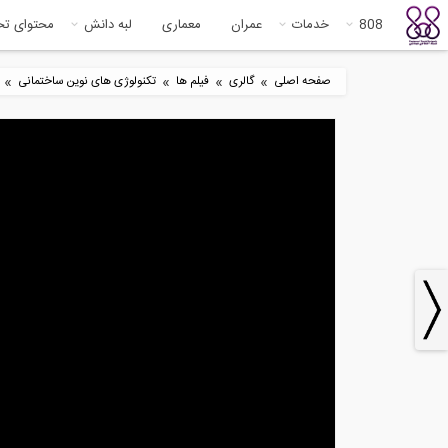
808
خدمات
عمران
معماری
لبه دانش
محتوای ت
»
»
»
»
صفحه اصلی
گالری
فیلم ها
تکنولوژی های نوین ساختمانی
8
21:34
همایش عملکردی مهندسی زلزله و
هما
کاربرد آن...
کارب
4
29:57