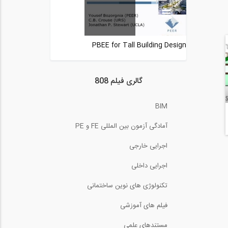
22:27
فیلم سمینار تخصصی در
رابطه با کتاب...
PBEE for Tall Building Design
66:04
سخنرانی Trevor Kelly در
همایش طراحی...
گالری فیلم 808
1200:00
همایش عملکردی مهندسی
BIM
زلزله و کاربرد آن...
5:41
آمادگی آزمون بین المللی FE و PE
همایش عملکردی مهندسی
اجرایی خارجی
زلزله و کاربرد آن...
38:17
اجرایی داخلی
همایش عملکردی مهندسی
تکنولوژی های نوین ساختمانی
زلزله و کاربرد آن...
16:03
فیلم های آموزشی
همایش عملکردی مهندسی
مستندهای علمی